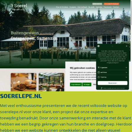
SOERELEPE.NL
Met veel enthousiasme presenteren we de recent voltooide website op
soerelepe.nl voor onze klant, een project dat onze expertise en
toewijding benadrukt. Door onze samenwerking en interactie met de klant
hebben we een begrip gekregen van hun branche en doelgroep. Hierdoor
hebben we een website kunnen ontwikkelen die niet alleen visueel