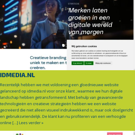
IDMEDIA.NL
Recentelijk hebben we met voldoening een gloednieuwe website
gelanceerd op idmedia.nl voor onze klant , waarmee we hun digitale
landschap hebben getransformeerd. Met behulp van geavanceerde
technologieën en creatieve strategieën hebben we een website
gecreëerd die niet alleen visueel indrukwekkend is, maar ook doelgericht
en gebruiksvriendelijk. De klant kan nu profiteren van een verhoogde
online […]
Lees verder »