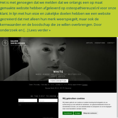
Het is met genoegen dat we melden dat we onlangs een op maat
gemaakte website hebben afgeleverd op osteopathiereuzel.nl voor onze
klant. In lijn met hun visie en zakelijke doelen hebben we een website
gecreëerd dat niet alleen hun merk weerspiegelt, maar ook de
kernwaarden en de boodschap die ze willen overbrengen. Door
onderzoek en […]
Lees verder »