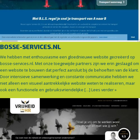
BOSSE-SERVICES.NL
We hebben met enthousiasme een gloednieuwe website gecreëerd op
bosse-services.nl. Met onze toegewijde partners zijn we erin geslaagd om
een website te bouwen dat perfect aansluit bij de behoeften van de klant.
Door intensieve samenwerking en constante communicatie hebben we
niet alleen een visueel aantrekkelijke website weten te realiseren, maar
ook een functionele en gebruiksvriendelijke […]
Lees verder »