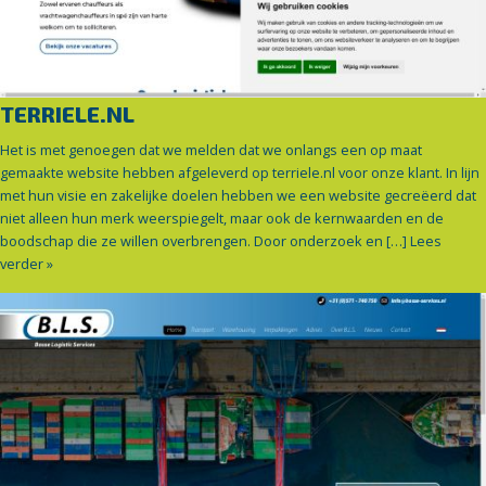
TERRIELE.NL
Het is met genoegen dat we melden dat we onlangs een op maat
gemaakte website hebben afgeleverd op terriele.nl voor onze klant. In lijn
met hun visie en zakelijke doelen hebben we een website gecreëerd dat
niet alleen hun merk weerspiegelt, maar ook de kernwaarden en de
boodschap die ze willen overbrengen. Door onderzoek en […]
Lees
verder »