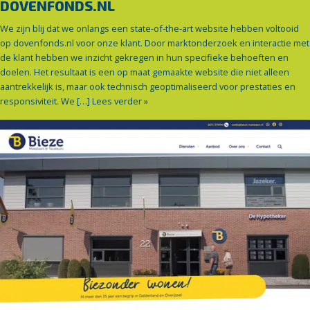
DOVENFONDS.NL
We zijn blij dat we onlangs een state-of-the-art website hebben voltooid
op dovenfonds.nl voor onze klant. Door marktonderzoek en interactie met
de klant hebben we inzicht gekregen in hun specifieke behoeften en
doelen. Het resultaat is een op maat gemaakte website die niet alleen
aantrekkelijk is, maar ook technisch geoptimaliseerd voor prestaties en
responsiviteit. We […]
Lees verder »