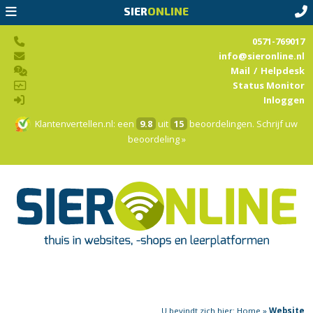
SIER
ONLINE
0571-769017
info@sieronline.nl
Mail
/
Helpdesk
Status Monitor
Inloggen
Klantenvertellen.nl
: een
9.8
uit
15
beoordelingen.
Schrijf uw
beoordeling »
U bevindt zich hier:
Home
»
Website