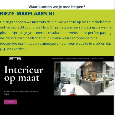
BIEZE-MAKELAARS.NL
Onlangs hebben we met trots de nieuwe website op bieze-makelaars.nl
online gebracht voor onze klant. Dit project was een uitdaging die we met
plezier zijn aangegaan, met als resultaat een website die perfect past bij
de identiteit van de klant en hun unieke waardepropositie. Ons
toegewijde team hebben samengewerkt om een website te creëren dat
[…]
Lees verder »