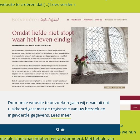
website te creëren dat […]
Lees verder »
Door onze website te bezoeken gaan wij ervan uit dat
u akkoord gaat met de registratie van uw bezoek en
BELVEDEREUITVAARTEN.NL
ingevoerde gegevens.
Lees meer
Recentelijk hebben we met voldoening een gloednieuwe website
Sluit
gelanceerd op belvedereuitvaarten.nl voor onze klant , waarmee we hun
digitale landschap hebben getransformeerd. Met behulp van