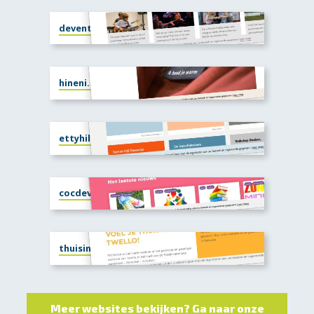
deventercultuurlink.nl
hineni.nu
ettyhillesumcentrum.nl
cocdeventer.nl
thuisintwello.nl
Meer websites bekijken? Ga naar onze