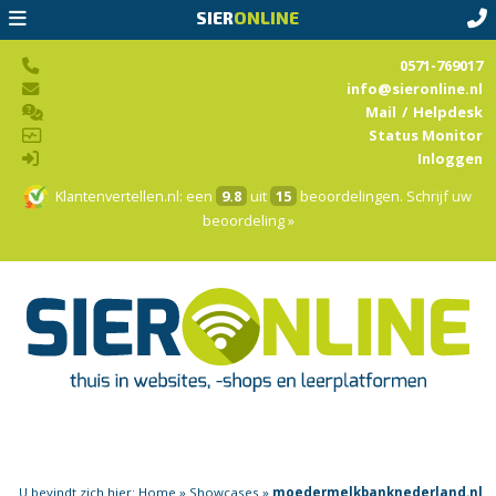
SIER
ONLINE
0571-769017
info@sieronline.nl
Mail
/
Helpdesk
Status Monitor
Inloggen
Klantenvertellen.nl
: een
9.8
uit
15
beoordelingen.
Schrijf uw
beoordeling »
U bevindt zich hier:
Home
»
Showcases
»
moedermelkbanknederland.nl