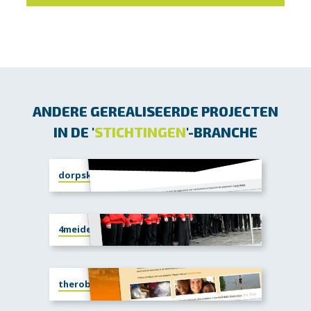
ANDERE GEREALISEERDE PROJECTEN
IN DE '
STICHTINGEN
'-BRANCHE
dorpskerkwilp.nl
4meideventer.nl
therobfoundation.com