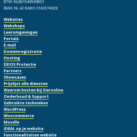
BTW: NL861549569B01
IBAN: NL 42 RABO 0160374928
Websites
Webshops
Leeromgevingen
Portals
E-mail
Domeinregistratie
Hosting
DDOS Protectie
Partners
Showcases
Prijslijst alle diensten
Waarom hosten bij Sieronline
Onderhoud & Support
Gebruikte technieken
WordPress
Woocommerce
Moodle
iDEAL op je website
Functionaliteiten website