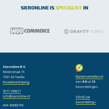
SIERONLINE IS
SPECIALIST
IN
Sieronline B.V.
Molenstraat 15
Klantenvertellen.nl
:
7391 AA Twello
een
9.8
uit
15
Routebeschrijving
beoordelingen.
0571-769017
info@sieronline.nl
Schrijf uw
beoordeling »
KVK: 80083706