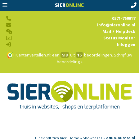
SIER
ONLINE
0571-769017
info@sieronline.nl
Mail
/
Helpdesk
Status Monitor
Inloggen
Klantenvertellen.nl
: een
9.8
uit
15
beoordelingen.
Schrijf uw
beoordeling »
U bevindt zich hier:
Home
»
Showcases
»
aqua-aurora.nl