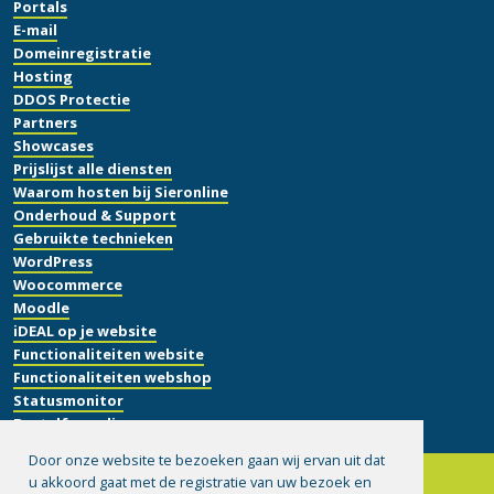
Portals
E-mail
Domeinregistratie
Hosting
DDOS Protectie
Partners
Showcases
Prijslijst alle diensten
Waarom hosten bij Sieronline
Onderhoud & Support
Gebruikte technieken
WordPress
Woocommerce
Moodle
iDEAL op je website
Functionaliteiten website
Functionaliteiten webshop
Statusmonitor
Bestelformulier
Door onze website te bezoeken gaan wij ervan uit dat
u akkoord gaat met de registratie van uw bezoek en