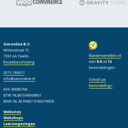
Sieronline B.V.
Molenstraat 15
Klantenvertellen.nl
:
7391 AA Twello
een
9.8
uit
15
Routebeschrijving
beoordelingen.
0571-769017
info@sieronline.nl
Schrijf uw
beoordeling »
KVK: 80083706
BTW: NL861549569B01
IBAN: NL 42 RABO 0160374928
Websites
Webshops
Leeromgevingen