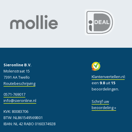
Sieronline B.V.
Molenstraat 15
Klantenvertellen.nl
:
7391 AA Twello
een
9.8
uit
15
Routebeschrijving
beoordelingen.
0571-769017
info@sieronline.nl
Schrijf uw
beoordeling »
KVK: 80083706
BTW: NL861549569B01
IBAN: NL 42 RABO 0160374928