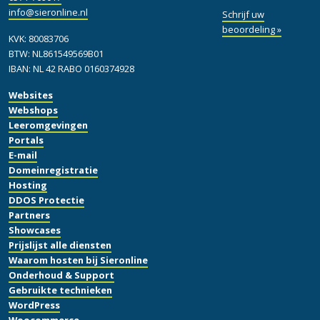
info@sieronline.nl
Schrijf uw
beoordeling »
KVK: 80083706
BTW: NL861549569B01
IBAN: NL 42 RABO 0160374928
Websites
Webshops
Leeromgevingen
Portals
E-mail
Domeinregistratie
Hosting
DDOS Protectie
Partners
Showcases
Prijslijst alle diensten
Waarom hosten bij Sieronline
Onderhoud & Support
Gebruikte technieken
WordPress