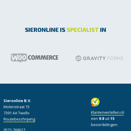
SIERONLINE IS
SPECIALIST
IN
Sieronline B.V.
Molenstraat 15
Klantenvertellen.nl
:
7391 AA Twello
een
9.8
uit
15
Routebeschrijving
beoordelingen.
0571-769017