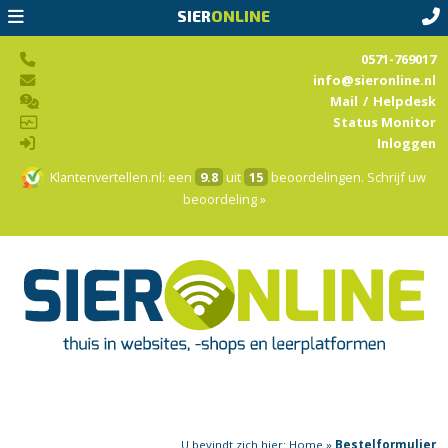
SIER
ONLINE
0571-769017
info@sieronline.nl
Mail
/
Helpdesk
Status Monitor
Inloggen
Klantenvertellen.nl
: een
9.8
uit
15
beoordelingen.
Schrijf uw
beoordeling »
U bevindt zich hier:
Home
»
Bestelformulier