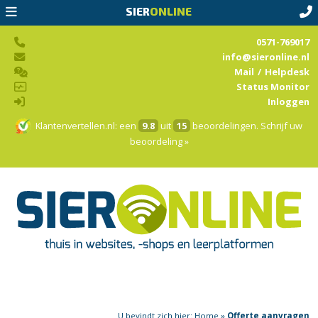
SIER
ONLINE
0571-769017
info@sieronline.nl
Mail
/
Helpdesk
Status Monitor
Inloggen
Klantenvertellen.nl
: een
9.8
uit
15
beoordelingen.
Schrijf uw
beoordeling »
U bevindt zich hier:
Home
»
Offerte aanvragen