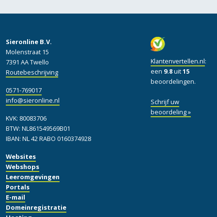
Sieronline B.V.
Molenstraat 15
Klantenvertellen.nl
:
7391 AA Twello
een
9.8
uit
15
Routebeschrijving
beoordelingen.
0571-769017
info@sieronline.nl
Schrijf uw
beoordeling »
KVK: 80083706
BTW: NL861549569B01
IBAN: NL 42 RABO 0160374928
Websites
Webshops
Leeromgevingen
Portals
E-mail
Domeinregistratie