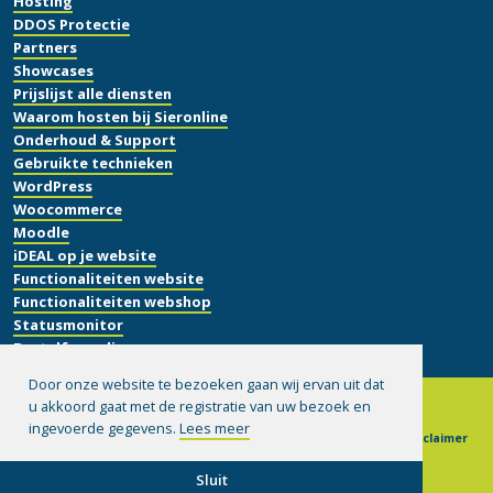
Hosting
DDOS Protectie
Partners
Showcases
Prijslijst alle diensten
Waarom hosten bij Sieronline
Onderhoud & Support
Gebruikte technieken
WordPress
Woocommerce
Moodle
iDEAL op je website
Functionaliteiten website
Functionaliteiten webshop
Statusmonitor
Bestelformulier
Door onze website te bezoeken gaan wij ervan uit dat
u akkoord gaat met de registratie van uw bezoek en
ingevoerde gegevens.
Lees meer
© 1999-2026 Sieronline B.V.
|
Algemene voorwaarden
|
Disclaimer
|
Privacy verklaring
|
Hulp op afstand installeren
Sluit