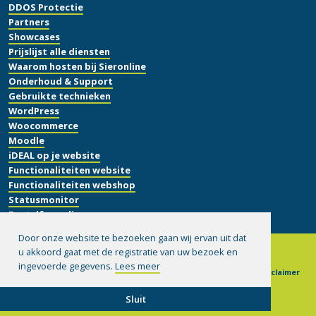
DDOS Protectie
Partners
Showcases
Prijslijst alle diensten
Waarom hosten bij Sieronline
Onderhoud & Support
Gebruikte technieken
WordPress
Woocommerce
Moodle
iDEAL op je website
Functionaliteiten website
Functionaliteiten webshop
Statusmonitor
Bestelformulier
Door onze website te bezoeken gaan wij ervan uit dat
u akkoord gaat met de registratie van uw bezoek en
ingevoerde gegevens.
Lees meer
© 1999-2026 Sieronline B.V.
|
Algemene voorwaarden
|
Disclaimer
|
Privacy verklaring
|
Hulp op afstand installeren
Sluit