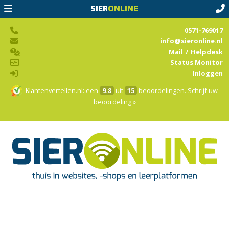
SIER
ONLINE
0571-769017
info@sieronline.nl
Mail
/
Helpdesk
Status Monitor
Inloggen
Klantenvertellen.nl
: een
9.8
uit
15
beoordelingen.
Schrijf uw
beoordeling »