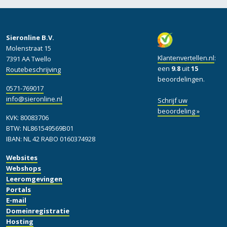
Sieronline B.V.
Molenstraat 15
Klantenvertellen.nl
:
7391 AA Twello
een
9.8
uit
15
Routebeschrijving
beoordelingen.
0571-769017
info@sieronline.nl
Schrijf uw
beoordeling »
KVK: 80083706
BTW: NL861549569B01
IBAN: NL 42 RABO 0160374928
Websites
Webshops
Leeromgevingen
Portals
E-mail
Domeinregistratie
Hosting