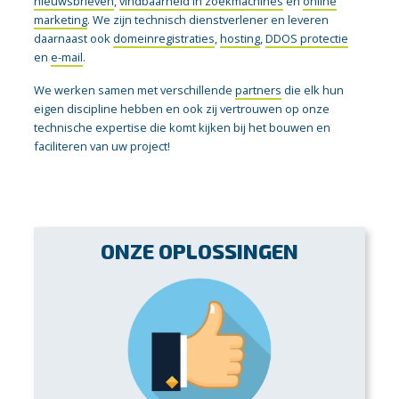
nieuwsbrieven
,
vindbaarheid in zoekmachines
en
online
marketing
. We zijn technisch dienstverlener en leveren
daarnaast ook
domeinregistraties
,
hosting
,
DDOS protectie
en
e-mail
.
We werken samen met verschillende
partners
die elk hun
eigen discipline hebben en ook zij vertrouwen op onze
technische expertise die komt kijken bij het bouwen en
faciliteren van uw project!
Wij leveren complete websites, webshops, portals of
ONZE OPLOSSINGEN
applicaties. Om uw communicatie compleet te maken bieden
wij ook diverse e-mail oplossingen. Daarnaast ondersteunen
en adviseren we op gebied van nieuwsbrieven, vindbaarheid
in zoekmachines en online marketing. Ook kunnen we uw
dagelijks beheer van uw WordPress omgeving overnemen.