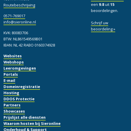
een
9.8
uit
15
Routebeschrijving
beoordelingen.
0571-769017
info@sieronline.nl
Schrijf uw
beoordeling »
KVK: 80083706
BTW: NL861549569B01
IBAN: NL 42 RABO 0160374928
Websites
Webshops
Leeromgevingen
Portals
E-mail
Domeinregistratie
Hosting
DDOS Protectie
Partners
Showcases
Prijslijst alle diensten
Waarom hosten bij Sieronline
Onderhoud & Support