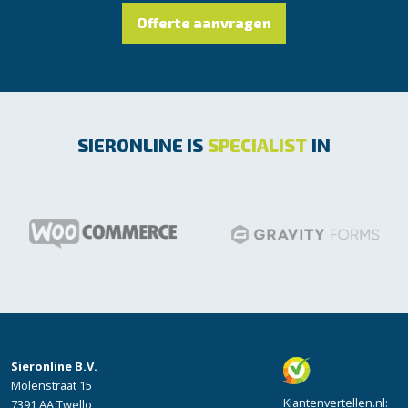
Offerte aanvragen
SIERONLINE IS
SPECIALIST
IN
Sieronline B.V.
Molenstraat 15
Klantenvertellen.nl
:
7391 AA Twello