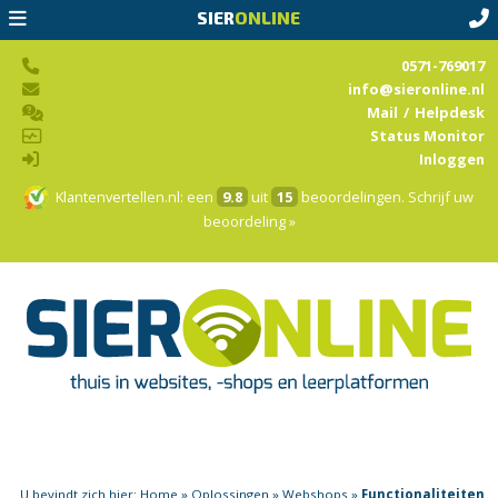
SIER
ONLINE
0571-769017
info@sieronline.nl
Mail
/
Helpdesk
Status Monitor
Inloggen
Klantenvertellen.nl
: een
9.8
uit
15
beoordelingen.
Schrijf uw
beoordeling »
U bevindt zich hier:
Home
»
Oplossingen
»
Webshops
»
Functionaliteiten