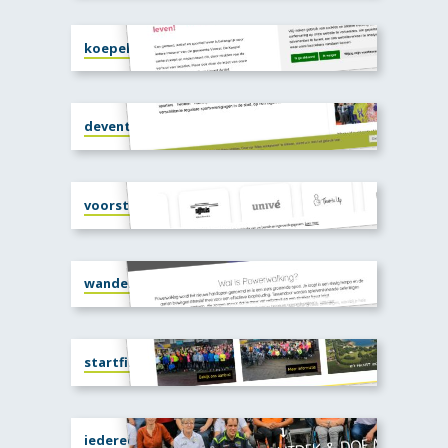
koepelvoorst.nl
deventersportploeg.nl
voorstertriathlon.nl
wandelsamenfit.nl
startfinish.nl
iedereenactief.nl