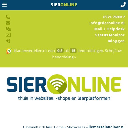
SIER
ONLINE
0571-769017
info@sieronline.nl
Mail
/
Helpdesk
Status Monitor
Inloggen
Klantenvertellen.nl
: een
9.8
uit
15
beoordelingen.
Schrijf uw
beoordeling »
U bevindt zich hier:
Home
»
Showcases
»
liemerselandloop.nl