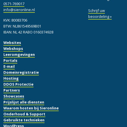
0571-769017
info@sieronline.nl
Schrijf uw
beoordeling »
KVK: 80083706
BTW: NL861549569B01
IBAN: NL 42 RABO 0160374928
Websites
Webshops
Leeromgevingen
Portals
E-mail
Domeinregistratie
Hosting
DDOS Protectie
Partners
Showcases
Prijslijst alle diensten
Waarom hosten bij Sieronline
Onderhoud & Support
Gebruikte technieken
WordPress