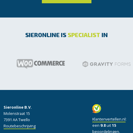
SIERONLINE IS
SPECIALIST
IN
Sieronline B.V.
Molenstraat 15
Klantenvertellen.nl
:
7391 AA Twello
een
9.8
uit
15
Routebeschrijving
beoordelingen.