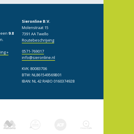
Sieronline B.V.
Molenstraat 15
: een
9.8
7391 AA Twello
n.
Routebeschrijving
0571-769017
ing »
info@sieronline.nl
KVK: 80083706
BTW: NL861549569B01
IBAN: NL 42 RABO 0160374928