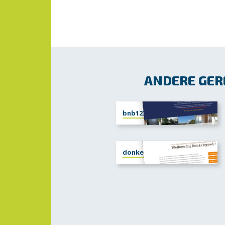
ANDERE GERE
bnb123.nl
donkelsgoed.nl