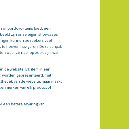
 of portfolio-items biedt een
orbeeld zijn onze eigen showcases
elingen kunnen bezoekers veel
’s te hoeven navigeren. Deze aanpak
den waar ze naar op zoek zijn, wat
n de website. Elk item in een
ier worden gepresenteerd, met
 esthetiek van de website, maar maakt
 kenmerken van elk product of
or een betere ervaring van