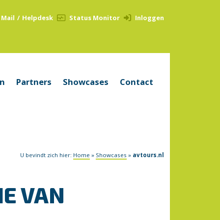
Mail
/
Helpdesk
Status Monitor
Inloggen
en
Partners
Showcases
Contact
U bevindt zich hier:
Home
»
Showcases
»
avtours.nl
IE VAN