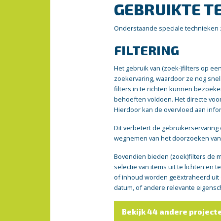
GEBRUIKTE T
Onderstaande speciale technieken zi
FILTERING
Het gebruik van (zoek-)filters op e
zoekervaring, waardoor ze nog snel
filters in te richten kunnen bezoeke
behoeften voldoen. Het directe voo
Hierdoor kan de overvloed aan info
Dit verbetert de gebruikerservaring
wegnemen van het doorzoeken van 
Bovendien bieden (zoek)filters de 
selectie van items uit te lichten en
of inhoud worden geëxtraheerd uit de
datum, of andere relevante eigens
Bekijk 44 andere project