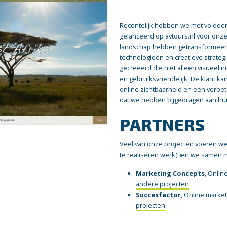
Recentelijk hebben we met voldoe
gelanceerd op avtours.nl voor onze
landschap hebben getransformeer
technologieën en creatieve strat
gecreëerd die niet alleen visueel 
en gebruiksvriendelijk. De klant k
online zichtbaarheid en een verbete
dat we hebben bijgedragen aan hu
PARTNERS
Veel van onze projecten voeren we 
te realiseren werk(t)en we samen 
Marketing Concepts
, Onlin
andere projecten
Succesfactor
, Online marke
projecten