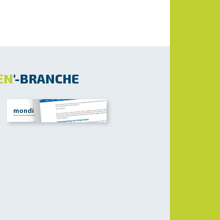
EN
'-BRANCHE
mondial-tours.nl