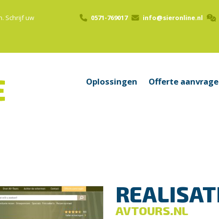
n.
Schrijf uw
0571-769017
info@sieronline.nl
Oplossingen
Offerte aanvrag
REALISAT
AVTOURS.NL