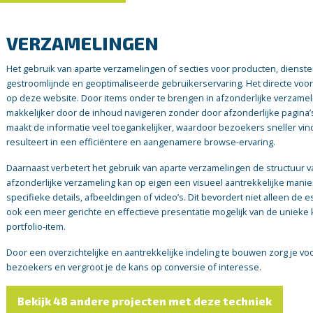
VERZAMELINGEN
Het gebruik van aparte verzamelingen of secties voor producten, diensten
gestroomlijnde en geoptimaliseerde gebruikerservaring. Het directe vo
op deze website. Door items onder te brengen in afzonderlijke verzam
makkelijker door de inhoud navigeren zonder door afzonderlijke pagina
maakt de informatie veel toegankelijker, waardoor bezoekers sneller vin
resulteert in een efficiëntere en aangenamere browse-ervaring.
Daarnaast verbetert het gebruik van aparte verzamelingen de structuur va
afzonderlijke verzameling kan op eigen een visueel aantrekkelijke man
specifieke details, afbeeldingen of video’s. Dit bevordert niet alleen de
ook een meer gerichte en effectieve presentatie mogelijk van de unieke
portfolio-item.
Door een overzichtelijke en aantrekkelijke indeling te bouwen zorg je vo
bezoekers en vergroot je de kans op conversie of interesse.
Bekijk 48 andere projecten met deze techniek