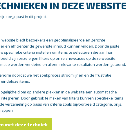
ECHNIEKEN IN DEZE WEBSITE
jn toegepast in dit project.
en website biedt bezoekers een geoptimaliseerde en gerichte
ler en efficiënter de gewenste inhoud kunnen vinden. Door de juiste
rs specifieke criteria instellen om items te selecteren die aan hun
rbeeld zijn onze eigen filters op onze showcases op deze website.
rmatie worden verkleind en alleen relevante resultaten worden getoond.
 enorm doordat we het zoekproces stroomlijnen en de frustratie
eindeloze items.
mogelijkheid om op andere plekken in de website een automatische
 te integreren. Door gebruik te maken van filters kunnen specifieke items
 verzameling op basis van criteria zoals bijvoorbeeld categorie, prijs,
chappen.
en met deze techniek