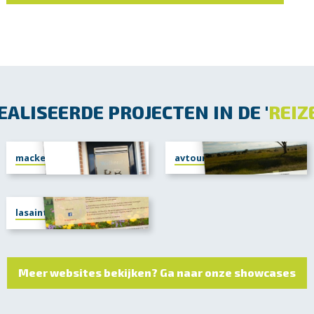
ALISEERDE PROJECTEN IN DE '
REIZ
mackenzieplaats.nl
avtours.nl
lasainte.nl
Meer websites bekijken? Ga naar onze showcases