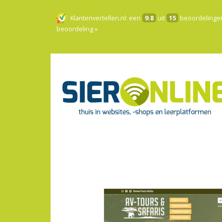
Klantenvertellen.nl
: een
9.8
uit
15
beoordelinge
beoordeling »