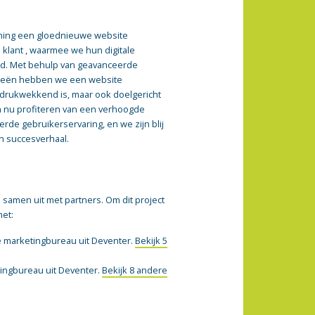
ning een gloednieuwe website
 klant , waarmee we hun digitale
d. Met behulp van geavanceerde
egieën hebben we een website
indrukwekkend is, maar ook doelgericht
an nu profiteren van een verhoogde
rde gebruikerservaring, en we zijn blij
n succesverhaal.
samen uit met partners. Om dit project
met:
e marketingbureau uit Deventer.
Bekijk 5
tingbureau uit Deventer.
Bekijk 8 andere