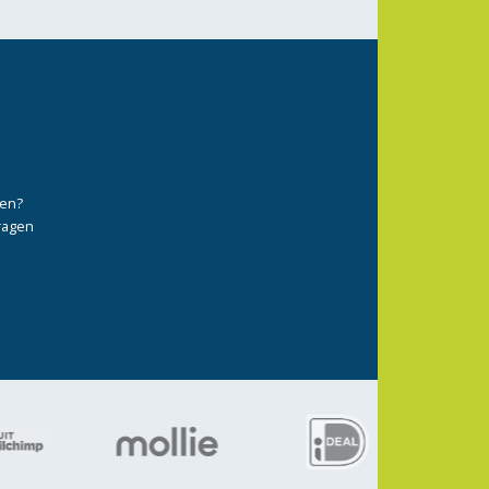
ten?
vragen