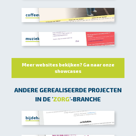
coffeewithcorine.com
muziekopschootdeventer.nl
Meer websites bekijken? Ga naar onze
showcases
ANDERE GEREALISEERDE PROJECTEN
IN DE '
ZORG
'-BRANCHE
bijdehalte.nl