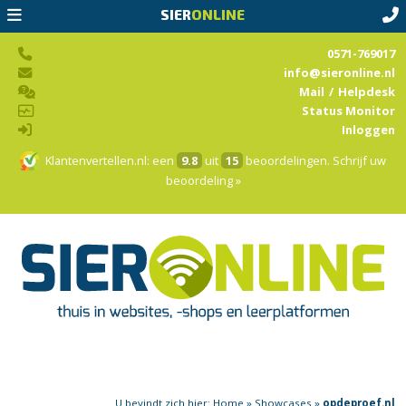
SIER
ONLINE
0571-769017
info@sieronline.nl
Mail
/
Helpdesk
Status Monitor
Inloggen
Klantenvertellen.nl
: een
9.8
uit
15
beoordelingen.
Schrijf uw
beoordeling »
U bevindt zich hier:
Home
»
Showcases
»
opdeproef.nl