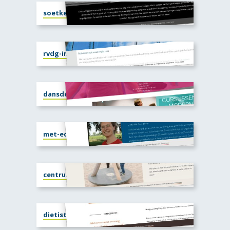
soetkeez.nl
rvdg-inspiratie.nl
dansdedag.nu
met-edine.nl
centrumvoorjezelf.nl
dietistenpraktijk-gracefullfood.nl