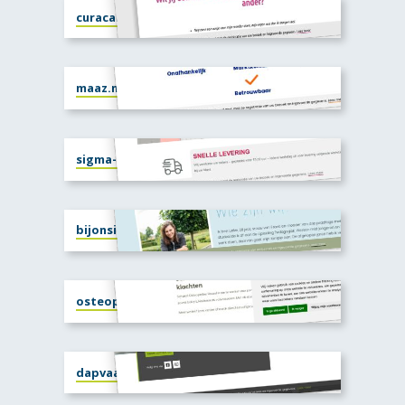
curacalda.nl
maaz.nl
sigma-medical.nl
bijonsindeluwte.nl
osteopathiereuzel.nl
dapvaassen.nl