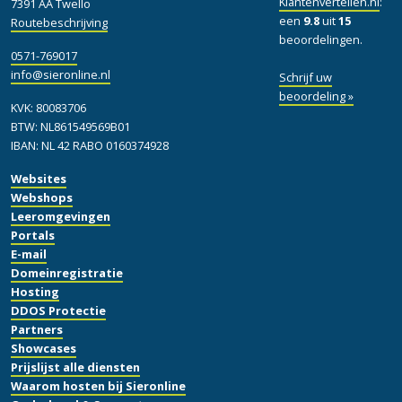
Klantenvertellen.nl
:
7391 AA Twello
een
9.8
uit
15
Routebeschrijving
beoordelingen.
0571-769017
info@sieronline.nl
Schrijf uw
beoordeling »
KVK: 80083706
BTW: NL861549569B01
IBAN: NL 42 RABO 0160374928
Websites
Webshops
Leeromgevingen
Portals
E-mail
Domeinregistratie
Hosting
DDOS Protectie
Partners
Showcases
Prijslijst alle diensten
Waarom hosten bij Sieronline