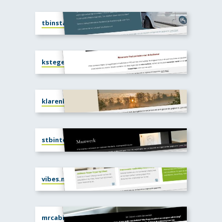
tbinstallateur.nl
kstegels.nl
klarenbeekseweg91en93.nl
stbinterieur.nl
vibes.nl
mrcabinet.nl