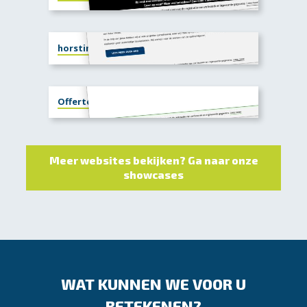
horstink-twello.nl
Offerte portal Interieurbouw Hutten
Meer websites bekijken? Ga naar onze
showcases
WAT KUNNEN WE VOOR U
BETEKENEN?