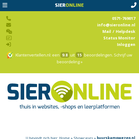
SIER
ONLINE
0571-769017
info@sieronline.nl
Mail
/
Helpdesk
Status Monitor
Inloggen
Klantenvertellen.nl
: een
9.8
uit
15
beoordelingen.
Schrijf uw
beoordeling »
U bevindt zich hier:
Home
»
Showcases
»
buurskampwezep.nl