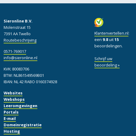
Sieronline B.V.
Molenstraat 15
Klantenvertellen.nl
:
7391 AA Twello
een
9.8
uit
15
Routebeschrijving
beoordelingen.
0571-769017
info@sieronline.nl
Schrijf uw
beoordeling »
KVK: 80083706
BTW: NL861549569B01
IBAN: NL 42 RABO 0160374928
Websites
Webshops
Leeromgevingen
Portals
E-mail
Domeinregistratie
Hosting