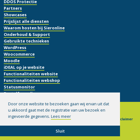
DDOS Protectie
Partners
Showcases
Prijslijst alle diensten
Waarom hosten bij Sieronline
Onderhoud & Support
Gebruikte technieken
WordPress
Woocommerce
Moodle
iDEAL op je website
Functionaliteiten website
Functionaliteiten webshop
Statusmonitor
Bestelformulier
Door onze website te bezoeken gaan wij ervan uit dat
u akkoord gaat met de registratie van uw bezoek en
ingevoerde gegevens.
Lees meer
© 1999-2026 Sieronline B.V.
|
Algemene voorwaarden
|
Disclaimer
|
Privacy verklaring
|
Hulp op afstand installeren
Sluit