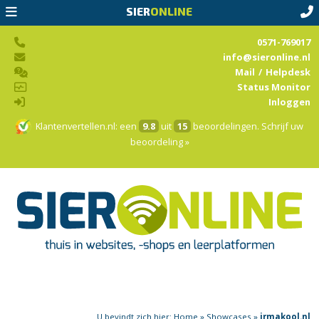
SIER
ONLINE
0571-769017
info@sieronline.nl
Mail
/
Helpdesk
Status Monitor
Inloggen
Klantenvertellen.nl
: een
9.8
uit
15
beoordelingen.
Schrijf uw
beoordeling »
U bevindt zich hier:
Home
»
Showcases
»
irmakool.nl