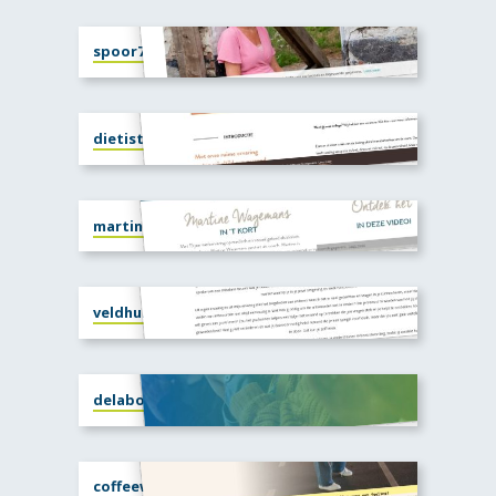
spoor7.com
dietistenpraktijk-gracefullfood.nl
martinewagemans.nl
veldhuistrainingencoaching.nl
delaborant.nl
coffeewithcorine.com