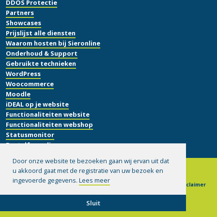
DDOS Protectie
Partners
Showcases
Prijslijst alle diensten
Waarom hosten bij Sieronline
Onderhoud & Support
Gebruikte technieken
WordPress
Woocommerce
Moodle
iDEAL op je website
Functionaliteiten website
Functionaliteiten webshop
Statusmonitor
Bestelformulier
Door onze website te bezoeken gaan wij ervan uit dat
u akkoord gaat met de registratie van uw bezoek en
ingevoerde gegevens.
Lees meer
© 1999-2026 Sieronline B.V.
|
Algemene voorwaarden
|
Disclaimer
|
Privacy verklaring
|
Hulp op afstand installeren
Sluit