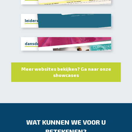
leiderschapgpt.nl
dansdedag.nu
Meer websites bekijken? Ga naar onze
showcases
WAT KUNNEN WE VOOR U
BETEKENEN?