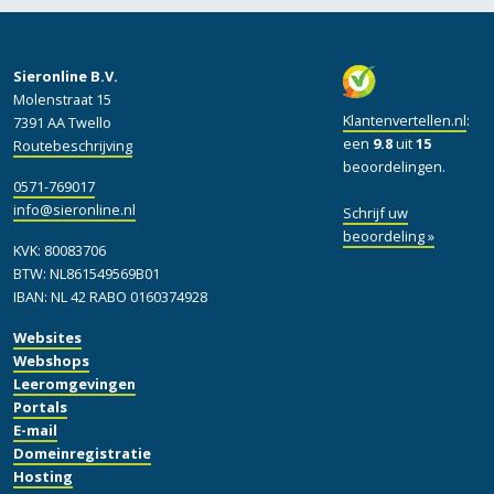
Sieronline B.V.
Molenstraat 15
Klantenvertellen.nl
:
7391 AA Twello
een
9.8
uit
15
Routebeschrijving
beoordelingen.
0571-769017
info@sieronline.nl
Schrijf uw
beoordeling »
KVK: 80083706
BTW: NL861549569B01
IBAN: NL 42 RABO 0160374928
Websites
Webshops
Leeromgevingen
Portals
E-mail
Domeinregistratie
Hosting