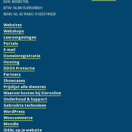
KVK: 80083706
BTW: NL861549569B01
IBAN: NL 42 RABO 0160374928
Websites
Webshops
Leeromgevingen
Portals
E-mail
Domeinregistratie
Hosting
DDOS Protectie
Partners
Showcases
Prijslijst alle diensten
Waarom hosten bij Sieronline
Onderhoud & Support
Gebruikte technieken
WordPress
Woocommerce
Moodle
iDEAL op je website