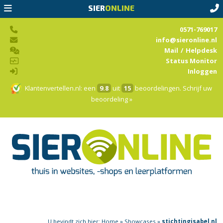
SIER
ONLINE
0571-769017
info@sieronline.nl
Mail
/
Helpdesk
Status Monitor
Inloggen
Klantenvertellen.nl
: een
9.8
uit
15
beoordelingen.
Schrijf uw
beoordeling »
U bevindt zich hier:
Home
»
Showcases
»
stichtingisabel.nl