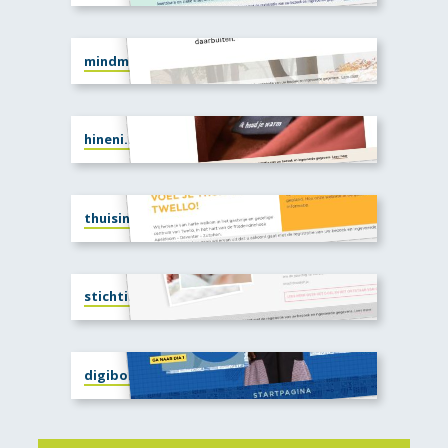
mindmore.nl
hineni.nu
thuisintwello.nl
stichtingisabel.nl
digibord.compassion.nl