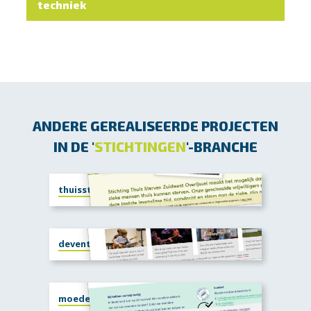
techniek
ANDERE GEREALISEERDE PROJECTEN
IN DE '
STICHTINGEN
'-BRANCHE
thuissterven.nl
deventercultuurlink.nl
moedermelkbanknederland.nl