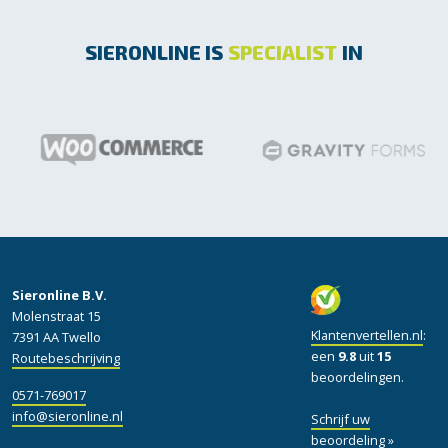
SIERONLINE IS
SPECIALIST
IN
Sieronline B.V.
Molenstraat 15
Klantenvertellen.nl
:
7391 AA Twello
een
9.8
uit
15
Routebeschrijving
beoordelingen.
0571-769017
info@sieronline.nl
Schrijf uw
beoordeling »