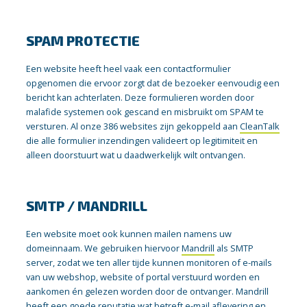
SPAM PROTECTIE
Een website heeft heel vaak een contactformulier
opgenomen die ervoor zorgt dat de bezoeker eenvoudig een
bericht kan achterlaten. Deze formulieren worden door
malafide systemen ook gescand en misbruikt om SPAM te
versturen. Al onze 386 websites zijn gekoppeld aan
CleanTalk
die alle formulier inzendingen valideert op legitimiteit en
alleen doorstuurt wat u daadwerkelijk wilt ontvangen.
SMTP / MANDRILL
Een website moet ook kunnen mailen namens uw
domeinnaam. We gebruiken hiervoor
Mandrill
als SMTP
server, zodat we ten aller tijde kunnen monitoren of e-mails
van uw webshop, website of portal verstuurd worden en
aankomen én gelezen worden door de ontvanger. Mandrill
heeft een goede reputatie wat betreft e-mail aflevering en