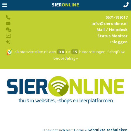
SIER
ONLINE
0571-769017
info@sieronline.nl
Mail
/
Helpdesk
Status Monitor
Inloggen
Klantenvertellen.nl
: een
9.8
uit
15
beoordelingen.
Schrijf uw
beoordeling »
U bevindt zich hier:
Home
»
Gebruikte technieken