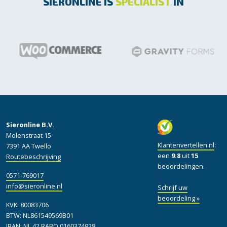
SIERONLINE IS
SPECIALIST
IN
Sieronline B.V.
Molenstraat 15
Klantenvertellen.nl
:
7391 AA Twello
een
9.8
uit
15
Routebeschrijving
beoordelingen.
0571-769017
info@sieronline.nl
Schrijf uw
beoordeling »
KVK: 80083706
BTW: NL861549569B01
IBAN: NL 42 RABO 0160374928