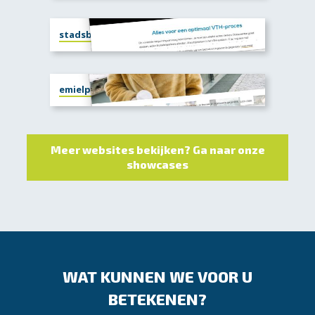
stadsbeheer.com
emielpol.nl
Meer websites bekijken? Ga naar onze
showcases
WAT KUNNEN WE VOOR U
BETEKENEN?