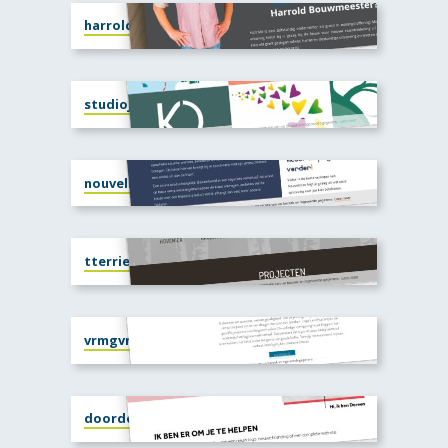
harrold.nl
studiojuno.nl
nouvelly.nl
tterriele.nl
vrmgvr.nl
doordoreen.nl