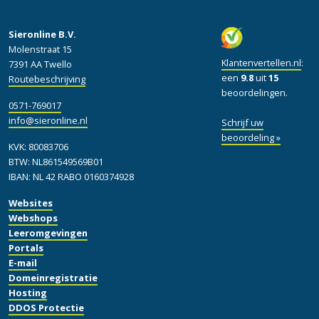
Sieronline B.V.
Molenstraat 15
Klantenvertellen.nl
:
7391 AA Twello
een
9.8
uit
15
Routebeschrijving
beoordelingen.
0571-769017
info@sieronline.nl
Schrijf uw
beoordeling »
KVK: 80083706
BTW: NL861549569B01
IBAN: NL 42 RABO 0160374928
Websites
Webshops
Leeromgevingen
Portals
E-mail
Domeinregistratie
Hosting
DDOS Protectie