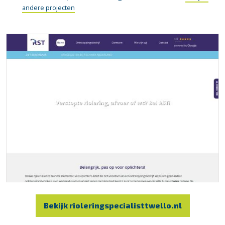
andere projecten
Bekijk rioleringspecialisttwello.nl