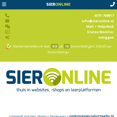
SIER
ONLINE
0571-769017
info@sieronline.nl
Mail
/
Helpdesk
Status Monitor
Inloggen
Klantenvertellen.nl
: een
9.8
uit
15
beoordelingen.
Schrijf uw
beoordeling »
U bevindt zich hier:
Home
»
Showcases
»
rioleringspecialisttwello.nl