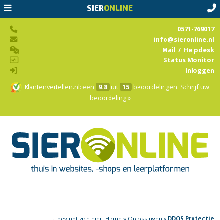
SIER
ONLINE
0571-769017
info@sieronline.nl
Mail
/
Helpdesk
Status Monitor
Inloggen
Klantenvertellen.nl
: een
9.8
uit
15
beoordelingen.
Schrijf uw
beoordeling »
U bevindt zich hier:
Home
»
Oplossingen
»
DDOS Protectie