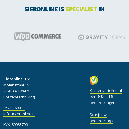
SIERONLINE IS
SPECIALIST
IN
Sieronline B.V.
Molenstraat 15
Klantenvertellen.nl
:
7391 AA Twello
een
9.8
uit
15
Routebeschrijving
beoordelingen.
0571-769017
info@sieronline.nl
Schrijf uw
beoordeling »
KVK: 80083706