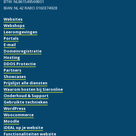
BTW: NL861549569B01
IBAN: NL 42 RABO 0160374928
Websites
Webshops
Leeromgevingen
Portals
E-mail
Domeinregistratie
Hosting
DDOS Protectie
Partners
Showcases
Prijslijst alle diensten
Waarom hosten bij Sieronline
Onderhoud & Support
Gebruikte technieken
WordPress
Woocommerce
Moodle
iDEAL op je website
Functionaliteiten website