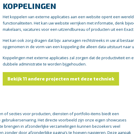
KOPPELINGEN
Het koppelen van externe applicaties aan een website opent een werel
functionaliteiten. Het kan uw website verrijken met informatie, denk bij
makelaars, vacatures voor een uitzendbureau of producten uit een Exact
Het kan ook zorg dragen dat bijv. aanvragen rechtstreeks in uw al best
opgenomen in de vorm van een koppeling die alleen data uitstuurt naar u
Koppelingen met externe applicaties zal zorgen dat de productiviteit en e
dubbele administratie te worden bijgehouden.
Bekijk 11 andere projecten met deze techniek
N
n of secties voor producten, diensten of portfolio-items biedt een
 gebruikerservaring. Het directe voorbeeld zijn onze eigen showcases
te brengen in afzonderlijke verzamelingen kunnen bezoekers veel
en zonder door afzonderlijke pagina’s te hoeven navigeren. Deze aanpak