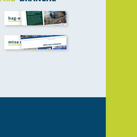
bag-a-nut.nl
mtsa.nl