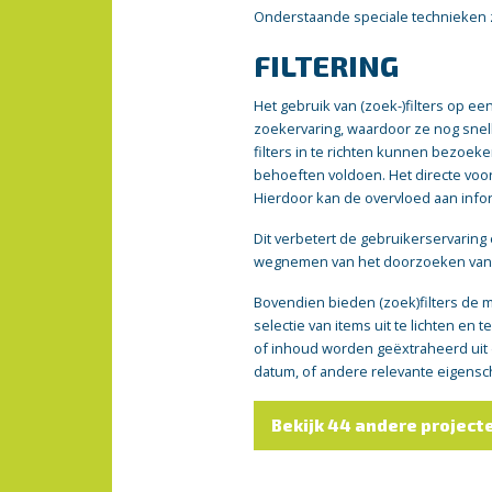
Onderstaande speciale technieken zi
FILTERING
Het gebruik van (zoek-)filters op e
zoekervaring, waardoor ze nog snel
filters in te richten kunnen bezoeke
behoeften voldoen. Het directe voo
Hierdoor kan de overvloed aan info
Dit verbetert de gebruikerservaring
wegnemen van het doorzoeken van 
Bovendien bieden (zoek)filters de 
selectie van items uit te lichten en
of inhoud worden geëxtraheerd uit de
datum, of andere relevante eigens
Bekijk 44 andere project