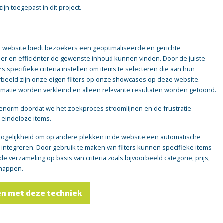
jn toegepast in dit project.
en website biedt bezoekers een geoptimaliseerde en gerichte
ler en efficiënter de gewenste inhoud kunnen vinden. Door de juiste
rs specifieke criteria instellen om items te selecteren die aan hun
rbeeld zijn onze eigen filters op onze showcases op deze website.
rmatie worden verkleind en alleen relevante resultaten worden getoond.
 enorm doordat we het zoekproces stroomlijnen en de frustratie
eindeloze items.
mogelijkheid om op andere plekken in de website een automatische
 te integreren. Door gebruik te maken van filters kunnen specifieke items
 verzameling op basis van criteria zoals bijvoorbeeld categorie, prijs,
chappen.
en met deze techniek