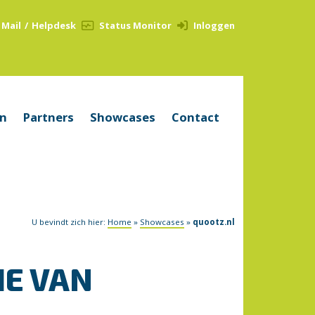
Mail
/
Helpdesk
Status Monitor
Inloggen
en
Partners
Showcases
Contact
U bevindt zich hier:
Home
»
Showcases
»
quootz.nl
IE VAN