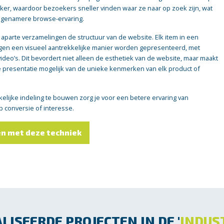
jker, waardoor bezoekers sneller vinden waar ze naar op zoek zijn, wat
aangenamere browse-ervaring.
 aparte verzamelingen de structuur van de website. Elk item in een
igen een visueel aantrekkelijke manier worden gepresenteerd, met
video’s. Dit bevordert niet alleen de esthetiek van de website, maar maakt
e presentatie mogelijk van de unieke kenmerken van elk product of
kelijke indeling te bouwen zorg je voor een betere ervaring van
 conversie of interesse.
en met deze techniek
LISEERDE PROJECTEN IN DE '
INDUS