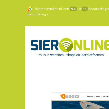
Klantenvertellen.nl
: een
9.8
uit
15
beoordelinge
beoordeling »