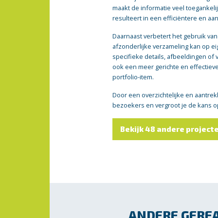
maakt de informatie veel toegankeli
resulteert in een efficiëntere en 
Daarnaast verbetert het gebruik van
afzonderlijke verzameling kan op e
specifieke details, afbeeldingen of 
ook een meer gerichte en effectiev
portfolio-item.
Door een overzichtelijke en aantrek
bezoekers en vergroot je de kans op
Bekijk 48 andere project
ANDERE GEREA