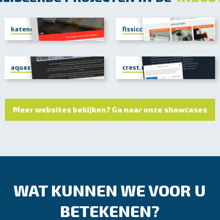
katenco.nl
fissiccoating.com
aquastruct.nl
crest.nl
Meer websites bekijken? Ga naar onze showcases
WAT KUNNEN WE VOOR U
BETEKENEN?