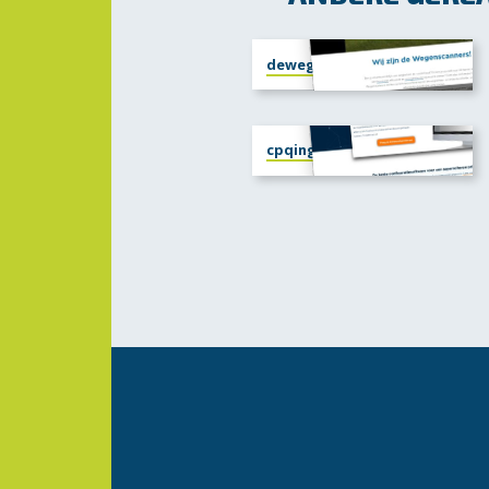
dewegenscanners.nl
cpqing.nl