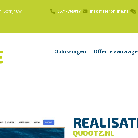
n.
Schrijf uw
0571-769017
info@sieronline.nl
Oplossingen
Offerte aanvrag
REALISAT
QUOOTZ.NL