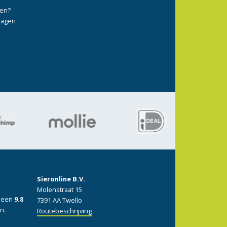
ten?
vragen
Sieronline B.V.
Molenstraat 15
: een
9.8
7391 AA Twello
n.
Routebeschrijving