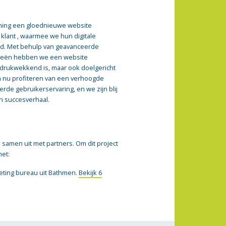
ning een gloednieuwe website
klant , waarmee we hun digitale
d. Met behulp van geavanceerde
egieën hebben we een website
indrukwekkend is, maar ook doelgericht
an nu profiteren van een verhoogde
rde gebruikerservaring, en we zijn blij
n succesverhaal.
samen uit met partners. Om dit project
met:
keting bureau uit Bathmen.
Bekijk 6