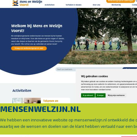
MENSENWELZIJN.NL
We hebben een innovatieve website op mensenwelzijn.nl ontwikkeld die de e
waarbij we de wensen en doelen van de klant hebben vertaald naar een boe