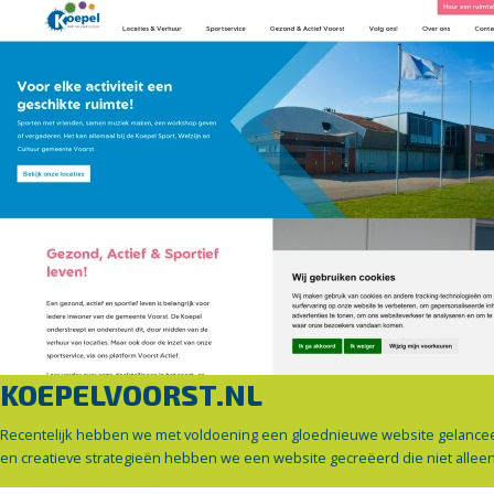
KOEPELVOORST.NL
Recentelijk hebben we met voldoening een gloednieuwe website gelancee
en creatieve strategieën hebben we een website gecreëerd die niet alleen