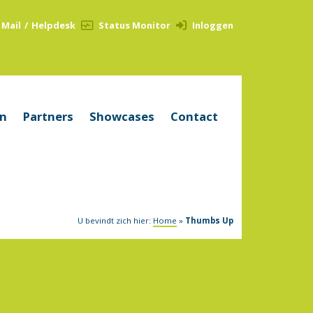
Mail
/
Helpdesk
Status Monitor
Inloggen
en
Partners
Showcases
Contact
U bevindt zich hier:
Home
»
Thumbs Up