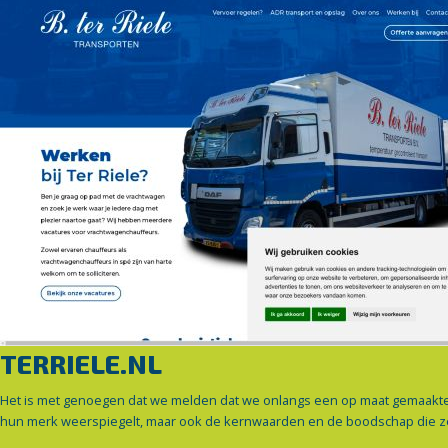
TERRIELE.NL
Het is met genoegen dat we melden dat we onlangs een op maat gemaakte we
hun merk weerspiegelt, maar ook de kernwaarden en de boodschap die z