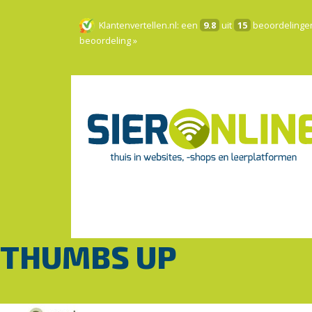
Klantenvertellen.nl
: een
9.8
uit
15
beoordelinge
beoordeling »
THUMBS UP