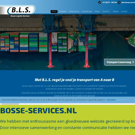
BOSSE-SERVICES.NL
We hebben met enthousiasme een gloednieuwe website gecreëerd op bosse-
Door intensieve samenwerking en constante communicatie hebben we niet a