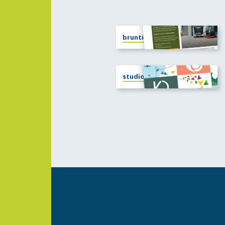
bruntinkvoorst.nl
studiojuno.nl