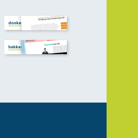
donkelsgoed.nl
hekkert-schoonmaak.nl