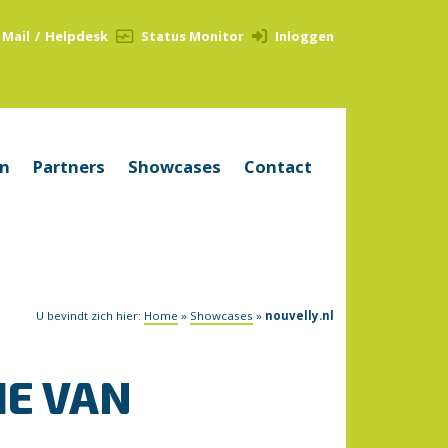
Mail
/
Helpdesk
Status Monitor
Inloggen
en
Partners
Showcases
Contact
U bevindt zich hier:
Home
»
Showcases
»
nouvelly.nl
IE VAN