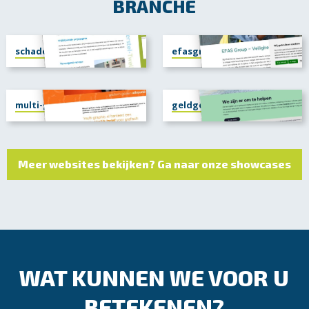
BRANCHE
schadeherstel-twello.nl
efasgroup.com
multi-graphic.nl
geldgezond.nl
Meer websites bekijken? Ga naar onze showcases
WAT KUNNEN WE VOOR U
BETEKENEN?