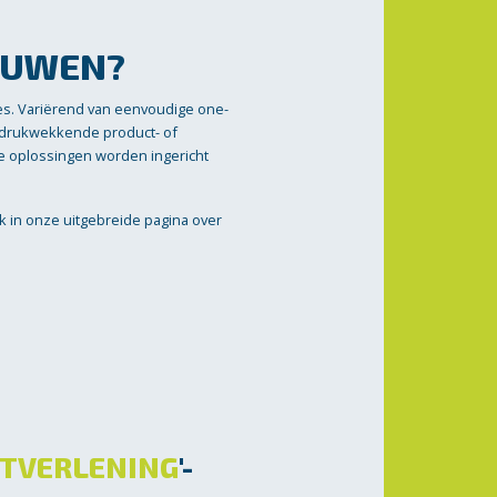
OUWEN?
es. Variërend van eenvoudige one-
indrukwekkende product- of
nze oplossingen worden ingericht
ik in onze uitgebreide pagina over
STVERLENING
'-