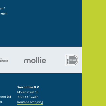
ten?
vragen
Sieronline B.V.
Molenstraat 15
: een
9.8
7391 AA Twello
n.
Routebeschrijving