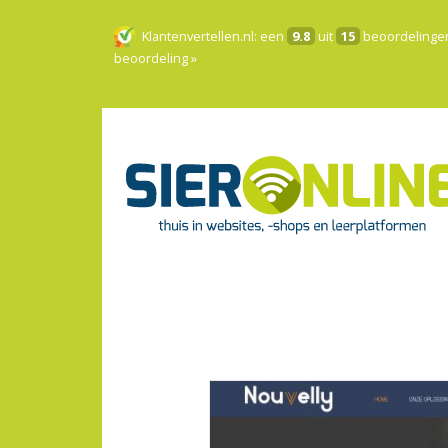
Klantenvertellen.nl
: een
9.8
uit
15
beoordelinge
beoordeling »