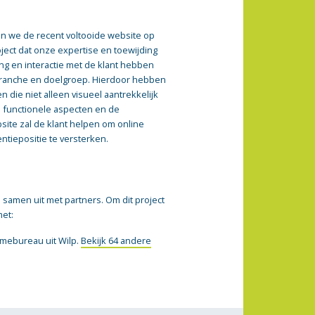
n we de recent voltooide website op
oject dat onze expertise en toewijding
g en interactie met de klant hebben
ranche en doelgroep. Hierdoor hebben
die niet alleen visueel aantrekkelijk
e functionele aspecten en de
ite zal de klant helpen om online
ntiepositie te versterken.
samen uit met partners. Om dit project
met:
lamebureau uit Wilp.
Bekijk 64 andere