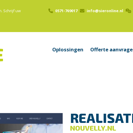
n.
Schrijf uw
0571-769017
info@sieronline.nl
Oplossingen
Offerte aanvrag
REALISAT
NOUVELLY.NL