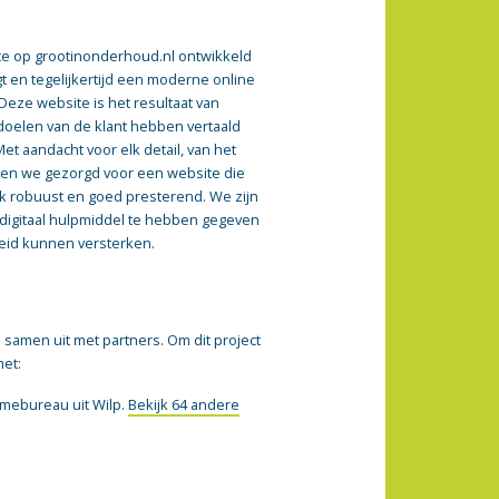
e op grootinonderhoud.nl ontwikkeld
gt en tegelijkertijd een moderne online
Deze website is het resultaat van
doelen van de klant hebben vertaald
t aandacht voor elk detail, van het
bben we gezorgd voor een website die
ook robuust en goed presterend. We zijn
 digitaal hulpmiddel te hebben gegeven
id kunnen versterken.
samen uit met partners. Om dit project
met:
lamebureau uit Wilp.
Bekijk 64 andere