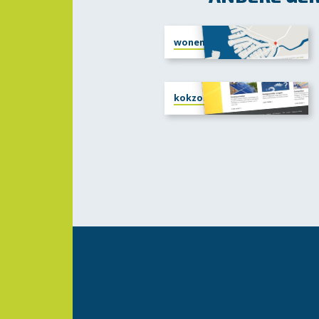
woneninlingemeer.nl
kokzonne-energie.nl