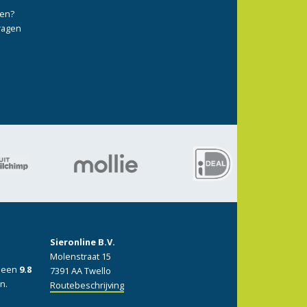
ten?
vragen
Sieronline B.V.
Molenstraat 15
: een
9.8
7391 AA Twello
n.
Routebeschrijving