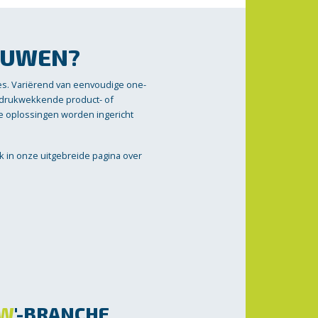
OUWEN?
es. Variërend van eenvoudige one-
indrukwekkende product- of
nze oplossingen worden ingericht
ik in onze uitgebreide pagina over
UW
'-BRANCHE