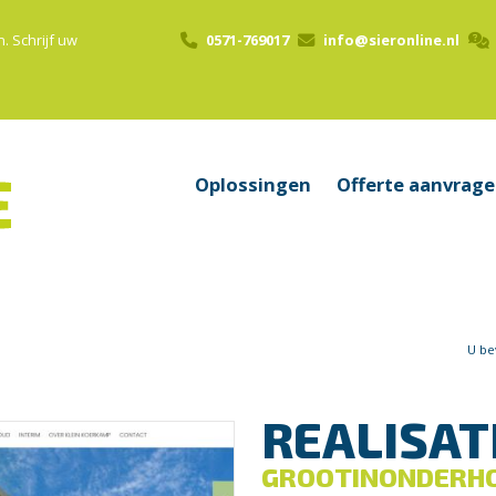
n.
Schrijf uw
0571-769017
info@sieronline.nl
Oplossingen
Offerte aanvrag
U be
REALISAT
GROOTINONDERH