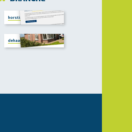
horstink-twello.nl
dehaandiepenveen.nl