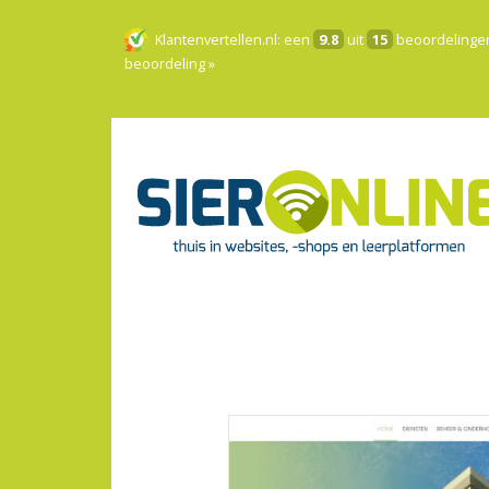
Klantenvertellen.nl
: een
9.8
uit
15
beoordelinge
beoordeling »