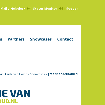
Mail
/
Helpdesk
Status Monitor
Inloggen
en
Partners
Showcases
Contact
vindt zich hier:
Home
»
Showcases
»
grootinonderhoud.nl
IE VAN
OUD.NL