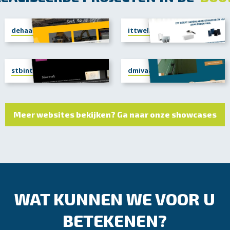
dehaanbussloo.nl
ittwello.nl
stbinterieur.nl
dmivaassen.nl
Meer websites bekijken? Ga naar onze showcases
WAT KUNNEN WE VOOR U
BETEKENEN?