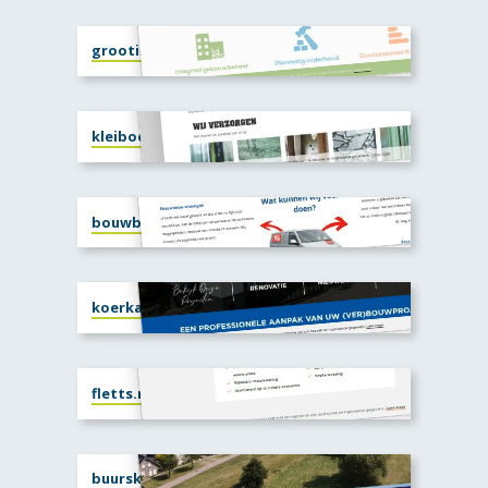
grootinonderhoud.nl
kleiboersglasservice.nl
bouwbedrijf-groters.nl
koerkamp.nl
fletts.nl
buurskampwezep.nl