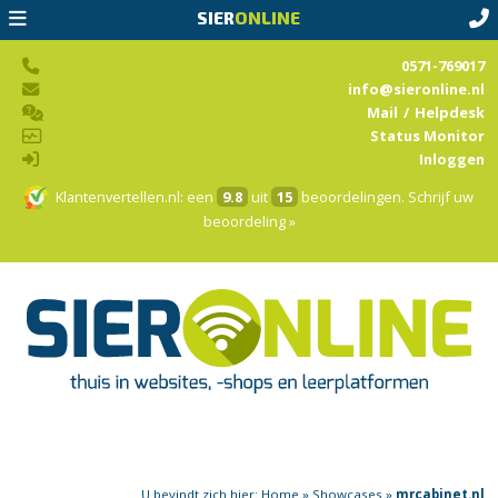
SIER
ONLINE
0571-769017
info@sieronline.nl
Mail
/
Helpdesk
Status Monitor
Inloggen
Klantenvertellen.nl
: een
9.8
uit
15
beoordelingen.
Schrijf uw
beoordeling »
U bevindt zich hier:
Home
»
Showcases
»
mrcabinet.nl