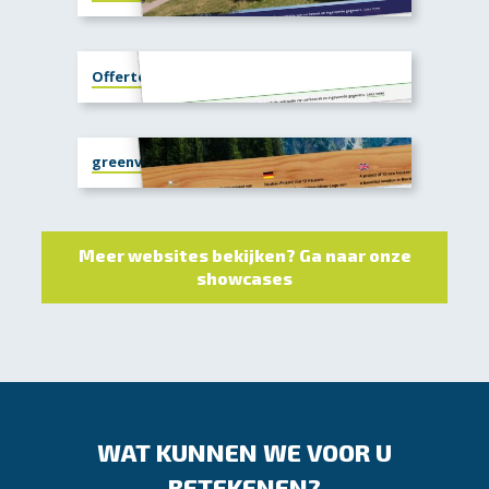
Offerte portal Interieurbouw Hutten
greenvalleyneudorf.nl
Meer websites bekijken? Ga naar onze
showcases
WAT KUNNEN WE VOOR U
BETEKENEN?