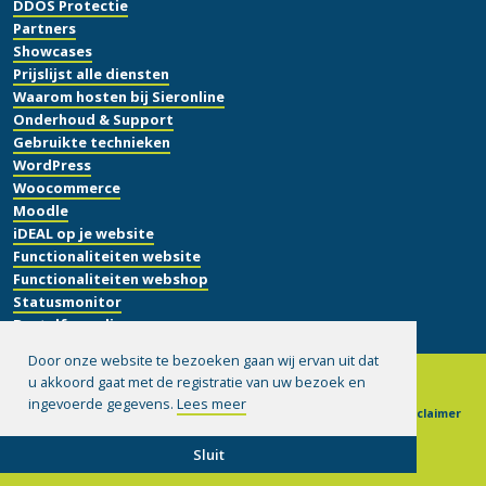
DDOS Protectie
Partners
Showcases
Prijslijst alle diensten
Waarom hosten bij Sieronline
Onderhoud & Support
Gebruikte technieken
WordPress
Woocommerce
Moodle
iDEAL op je website
Functionaliteiten website
Functionaliteiten webshop
Statusmonitor
Bestelformulier
Door onze website te bezoeken gaan wij ervan uit dat
u akkoord gaat met de registratie van uw bezoek en
ingevoerde gegevens.
Lees meer
© 1999-2026 Sieronline B.V.
|
Algemene voorwaarden
|
Disclaimer
|
Privacy verklaring
|
Hulp op afstand installeren
Sluit