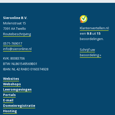
Sieronline B.V.
Molenstraat 15
Klantenvertellen.nl
:
7391 AA Twello
een
9.8
uit
15
Routebeschrijving
beoordelingen.
0571-769017
info@sieronline.nl
Schrijf uw
beoordeling »
KVK: 80083706
BTW: NL861549569B01
IBAN: NL 42 RABO 0160374928
Websites
Webshops
Leeromgevingen
Portals
E-mail
Domeinregistratie
Hosting