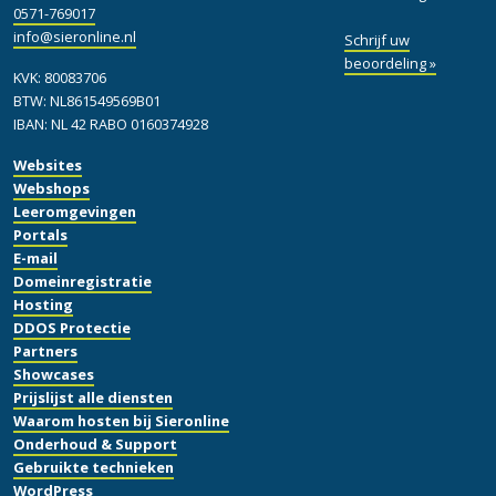
0571-769017
info@sieronline.nl
Schrijf uw
beoordeling »
KVK: 80083706
BTW: NL861549569B01
IBAN: NL 42 RABO 0160374928
Websites
Webshops
Leeromgevingen
Portals
E-mail
Domeinregistratie
Hosting
DDOS Protectie
Partners
Showcases
Prijslijst alle diensten
Waarom hosten bij Sieronline
Onderhoud & Support
Gebruikte technieken
WordPress