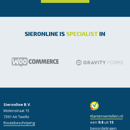
SIERONLINE IS
SPECIALIST
IN
Sieronline B.V.
Molenstraat 15
Klantenvertellen.nl
:
7391 AA Twello
een
9.8
uit
15
Routebeschrijving
beoordelingen.