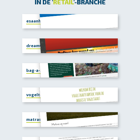
IN DE '
RETAIL
'-BRANCHE
esaanhangwagens.nl
dreamwal.nl
bag-a-nut.nl
vogeltaart.com
matrasopmaat.shop