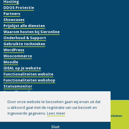
Hosting
DDOS Protectie
Partners
Showcases
Prijslijst alle diensten
Waarom hosten bij Sieronline
Onderhoud & Support
Gebruikte technieken
WordPress
Woocommerce
Moodle
iDEAL op je website
Functionaliteiten website
Functionaliteiten webshop
Statusmonitor
Bestelformulier
Door onze website te bezoeken gaan wij ervan uit dat
u akkoord gaat met de registratie van uw bezoek en
ingevoerde gegevens.
Lees meer
© 1999-2026 Sieronline B.V.
|
Algemene voorwaarden
|
Disclaimer
|
Privacy verklaring
|
Hulp op afstand installeren
Sluit