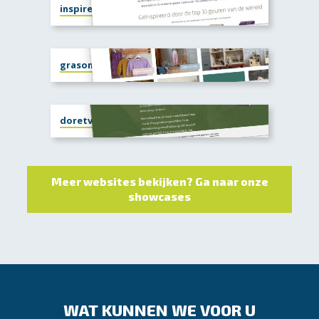
inspiredbynumbers.nl
grasonderjevoeten.nl
doretvoulon.nl
Meer websites bekijken? Ga naar onze
showcases
WAT KUNNEN WE VOOR U