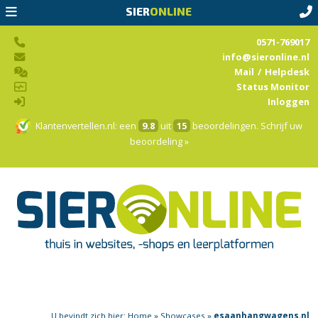
SIER
ONLINE
0571-769017
info@sieronline.nl
Mail
/
Helpdesk
Status Monitor
Inloggen
Klantenvertellen.nl
: een
9.8
uit
15
beoordelingen.
Schrijf uw
beoordeling »
U bevindt zich hier:
Home
»
Showcases
»
esaanhangwagens.nl