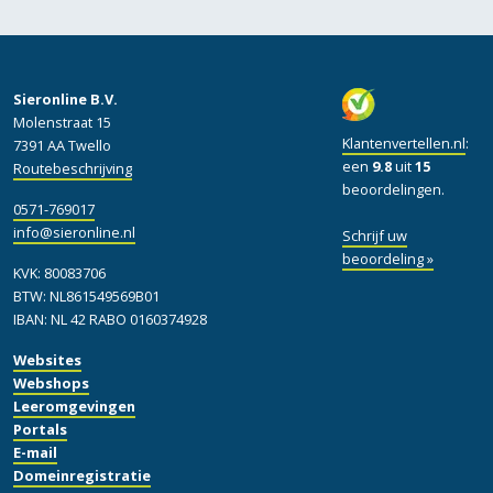
Sieronline B.V.
Molenstraat 15
Klantenvertellen.nl
:
7391 AA Twello
een
9.8
uit
15
Routebeschrijving
beoordelingen.
0571-769017
info@sieronline.nl
Schrijf uw
beoordeling »
KVK: 80083706
BTW: NL861549569B01
IBAN: NL 42 RABO 0160374928
Websites
Webshops
Leeromgevingen
Portals
E-mail
Domeinregistratie