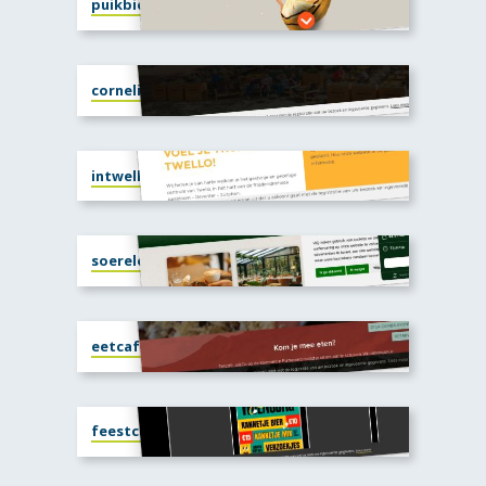
puikbieren.nl
cornelisepe.nl
intwello.nl
soerelepe.nl
eetcafejoenco.nl
feestcafedetijd.nl