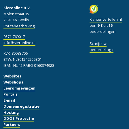
Sieronline B.V.
Molenstraat 15
Klantenvertellen.nl
:
7391 AA Twello
een
9.8
uit
15
Routebeschrijving
beoordelingen.
0571-769017
info@sieronline.nl
Schrijf uw
beoordeling »
KVK: 80083706
BTW: NL861549569B01
IBAN: NL 42 RABO 0160374928
Websites
Webshops
Leeromgevingen
Portals
E-mail
Domeinregistratie
Hosting
DDOS Protectie
Partners