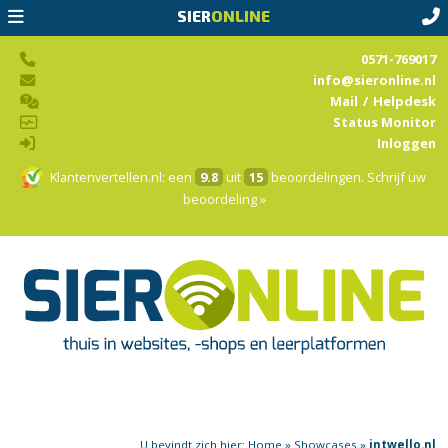
SIER
ONLINE
0571-769017
info@sieronline.nl
Mail
/
Helpdesk
Status Monitor
Inloggen
Klantenvertellen.nl
: een
9.8
uit
15
beoordelingen.
Schrijf uw
beoordeling »
U bevindt zich hier:
Home
»
Showcases
»
intwello.nl