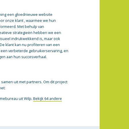
ning een gloednieuwe website
or onze klant , waarmee we hun
formeerd. Met behulp van
eatieve strategieën hebben we een
visueel indrukwekkend is, maar ook
 De klant kan nu profiteren van een
 een verbeterde gebruikerservaring, en
agen aan hun succesverhaal.
samen uit met partners. Om dit project
met:
lamebureau uit Wilp.
Bekijk 64 andere