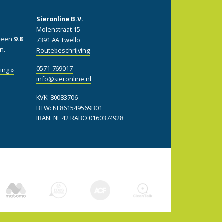
Sieronline B.V.
Molenstraat 15
: een
9.8
7391 AA Twello
n.
Routebeschrijving
0571-769017
ing »
info@sieronline.nl
KVK: 80083706
BTW: NL861549569B01
IBAN: NL 42 RABO 0160374928