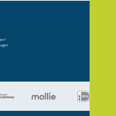
ten?
vragen