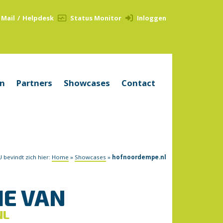
Mail
/
Helpdesk
Status Monitor
Inloggen
en
Partners
Showcases
Contact
U bevindt zich hier:
Home
»
Showcases
»
hofnoordempe.nl
IE VAN
NL