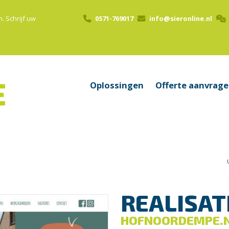
n.
Schrijf uw
0571-769017
info@sieronline.nl
Oplossingen
Offerte aanvrag
REALISAT
HOFNOORDEMPE.