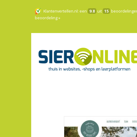
Klantenvertellen.nl
: een
9.8
uit
15
beoordelinge
beoordeling »