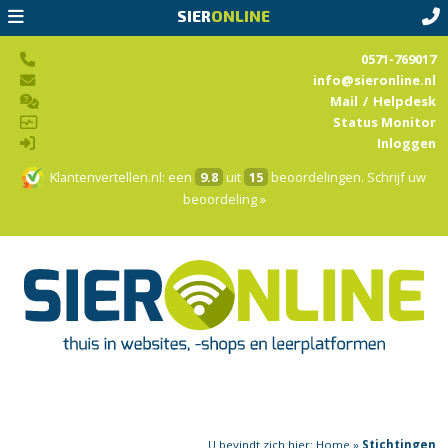
SIER
ONLINE
0571-769017
info@sieronline.nl
Mail
/
Helpdesk
Status Monitor
Inloggen
Klantenvertellen.nl
: een
9.8
uit
15
beoordelingen.
Schrijf uw
beoordeling »
U bevindt zich hier:
Home
»
Stichtingen