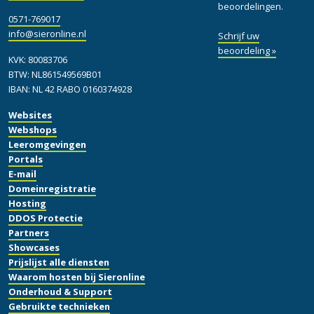
beoordelingen.
0571-769017
info@sieronline.nl
Schrijf uw
beoordeling »
KVK: 80083706
BTW: NL861549569B01
IBAN: NL 42 RABO 0160374928
Websites
Webshops
Leeromgevingen
Portals
E-mail
Domeinregistratie
Hosting
DDOS Protectie
Partners
Showcases
Prijslijst alle diensten
Waarom hosten bij Sieronline
Onderhoud & Support
Gebruikte technieken