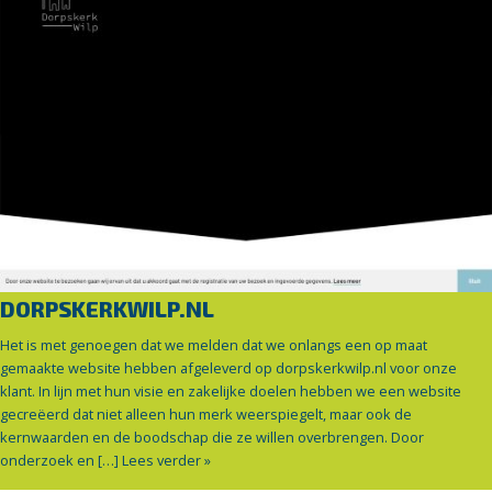
DORPSKERKWILP.NL
Het is met genoegen dat we melden dat we onlangs een op maat
gemaakte website hebben afgeleverd op dorpskerkwilp.nl voor onze
klant. In lijn met hun visie en zakelijke doelen hebben we een website
gecreëerd dat niet alleen hun merk weerspiegelt, maar ook de
kernwaarden en de boodschap die ze willen overbrengen. Door
onderzoek en […]
Lees verder »