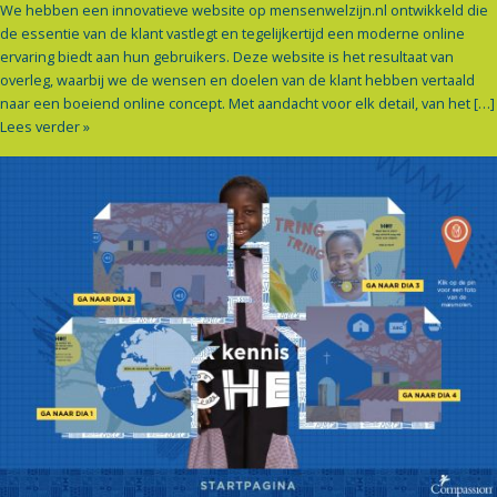
We hebben een innovatieve website op mensenwelzijn.nl ontwikkeld die
de essentie van de klant vastlegt en tegelijkertijd een moderne online
ervaring biedt aan hun gebruikers. Deze website is het resultaat van
overleg, waarbij we de wensen en doelen van de klant hebben vertaald
naar een boeiend online concept. Met aandacht voor elk detail, van het […]
Lees verder »