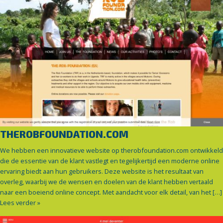
THEROBFOUNDATION.COM
We hebben een innovatieve website op therobfoundation.com ontwikkeld
die de essentie van de klant vastlegt en tegelijkertijd een moderne online
ervaring biedt aan hun gebruikers. Deze website is het resultaat van
overleg, waarbij we de wensen en doelen van de klant hebben vertaald
naar een boeiend online concept. Met aandacht voor elk detail, van het […]
Lees verder »