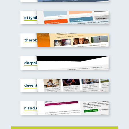
ettyhillesumcentrum.nl
therobfoundation.com
dorpskerkwilp.nl
deventercultuurlink.nl
nizod.nl