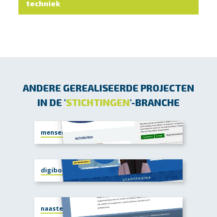
techniek
ANDERE GEREALISEERDE PROJECTEN
IN DE '
STICHTINGEN
'-BRANCHE
mensenwelzijn.nl
digibord.compassion.nl
naastenhulpvoorst.nl