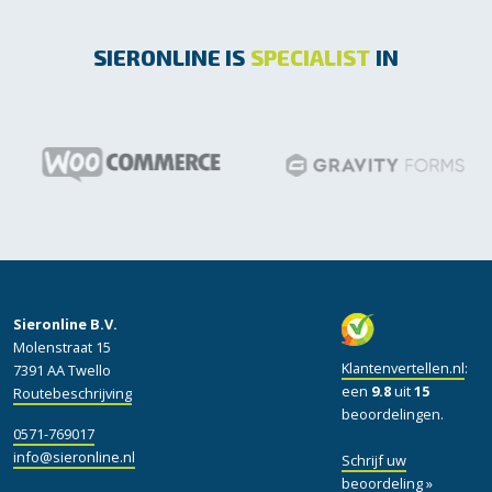
SIERONLINE IS
SPECIALIST
IN
Sieronline B.V.
Molenstraat 15
Klantenvertellen.nl
:
7391 AA Twello
een
9.8
uit
15
Routebeschrijving
beoordelingen.
0571-769017
info@sieronline.nl
Schrijf uw
beoordeling »