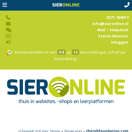
SIER
ONLINE
0571-769017
info@sieronline.nl
Mail
/
Helpdesk
Status Monitor
Inloggen
Klantenvertellen.nl
: een
9.8
uit
15
beoordelingen.
Schrijf uw
beoordeling »
U bevindt zich hier:
Home
»
Showcases
»
therobfoundation.com