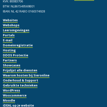
KVK: 80083706
BTW: NL861549569B01
IBAN: NL 42 RABO 0160374928
Websites
Webshops
Leeromgevingen
Portals
E-mail
Domeinregistratie
Hosting
DDOS Protectie
Partners
Showcases
Prijslijst alle diensten
Waarom hosten bij Sieronline
Onderhoud & Support
Gebruikte technieken
WordPress
Woocommerce
Moodle
iDEAL op je website