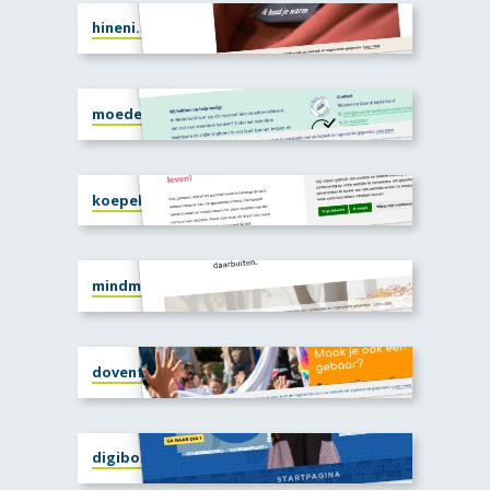
hineni.nu
moedermelkbanknederland.nl
koepelvoorst.nl
mindmore.nl
dovenfonds.nl
digibord.compassion.nl