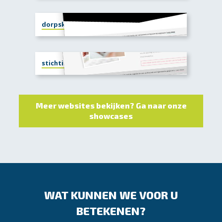
dorpskerkwilp.nl
stichtingisabel.nl
Meer websites bekijken? Ga naar onze
showcases
WAT KUNNEN WE VOOR U
BETEKENEN?