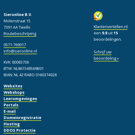
Sieronline B.V.
Molenstraat 15
Klantenvertellen.nl
:
7391 AA Twello
een
9.8
uit
15
Routebeschrijving
beoordelingen.
0571-769017
info@sieronline.nl
Schrijf uw
beoordeling »
KVK: 80083706
BTW: NL861549569B01
IBAN: NL 42 RABO 0160374928
Websites
Webshops
Leeromgevingen
Portals
E-mail
Domeinregistratie
Hosting
DDOS Protectie