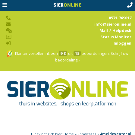
SIER
ONLINE
0571-769017
info@sieronline.nl
Mail
/
Helpdesk
Status Monitor
Inloggen
Klantenvertellen.nl
: een
9.8
uit
15
beoordelingen.
Schrijf uw
beoordeling »
U bevindt zich hier:
Home
»
Showcases
»
4meideventer.nl