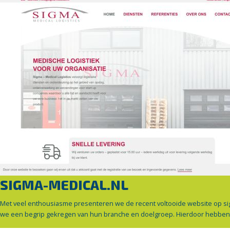
SIGMA-MEDICAL.NL
Met veel enthousiasme presenteren we de recent voltooide website op sig
we een begrip gekregen van hun branche en doelgroep. Hierdoor hebben we