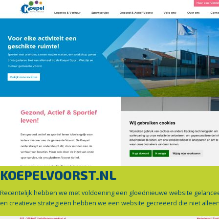
KOEPELVOORST.NL
Recentelijk hebben we met voldoening een gloednieuwe website gelancee
en creatieve strategieën hebben we een website gecreëerd die niet alleen