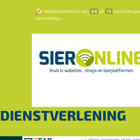
Klantenvertellen.nl
: een
9.8
uit
15
beoordelinge
beoordeling »
DIENSTVERLENING