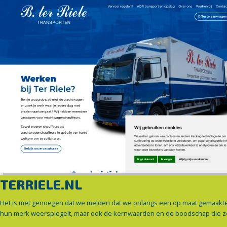
TERRIELE.NL
Het is met genoegen dat we melden dat we onlangs een op maat gemaakte we
hun merk weerspiegelt, maar ook de kernwaarden en de boodschap die z