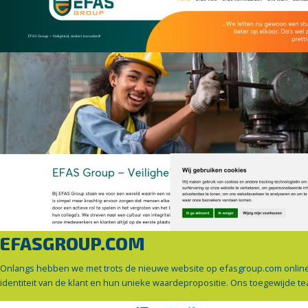
EFASGROUP.COM
Onlangs hebben we met trots de nieuwe website op efasgroup.com online geb
identiteit van de klant en hun unieke waardepropositie. Ons toegewijde