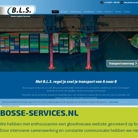
BOSSE-SERVICES.NL
We hebben met enthousiasme een gloednieuwe website gecreëerd op bosse-
Door intensieve samenwerking en constante communicatie hebben we niet a