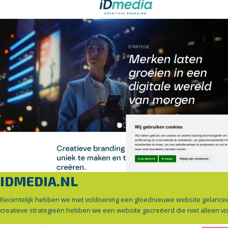
IDMEDIA.NL
Recentelijk hebben we met voldoening een gloednieuwe website gelancee
creatieve strategieën hebben we een website gecreëerd die niet alleen vi