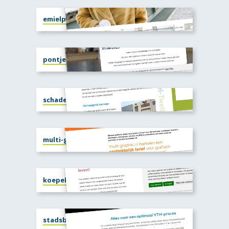
emielpol.nl
pontjedeventer.nl
schadeherstel-twello.nl
multi-graphic.nl
koepelvoorst.nl
stadsbeheer.com