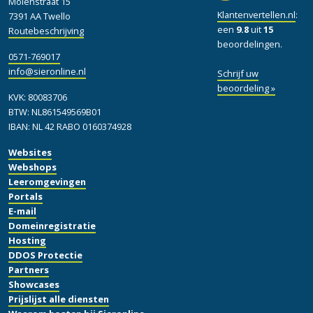
Molenstraat 15
Klantenvertellen.nl
:
7391 AA Twello
een
9.8
uit
15
Routebeschrijving
beoordelingen.
0571-769017
info@sieronline.nl
Schrijf uw
beoordeling »
KVK: 80083706
BTW: NL861549569B01
IBAN: NL 42 RABO 0160374928
Websites
Webshops
Leeromgevingen
Portals
E-mail
Domeinregistratie
Hosting
DDOS Protectie
Partners
Showcases
Prijslijst alle diensten