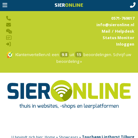
SIER
ONLINE
0571-769017
info@sieronline.nl
Mail
/
Helpdesk
Status Monitor
Inloggen
Klantenvertellen.nl
: een
9.8
uit
15
beoordelingen.
Schrijf uw
beoordeling »
U bevindt zich hier:
Home
»
Showcases
»
Touchapp Linthorst Tilburg