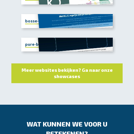
bosse-services.nl
pure-breeze.com
Meer websites bekijken? Ga naar onze
showcases
WAT KUNNEN WE VOOR U
BETEKENEN?