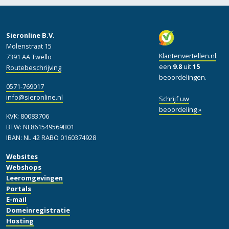
Sieronline B.V.
Molenstraat 15
Klantenvertellen.nl
:
7391 AA Twello
een
9.8
uit
15
Routebeschrijving
beoordelingen.
0571-769017
info@sieronline.nl
Schrijf uw
beoordeling »
KVK: 80083706
BTW: NL861549569B01
IBAN: NL 42 RABO 0160374928
Websites
Webshops
Leeromgevingen
Portals
E-mail
Domeinregistratie
Hosting