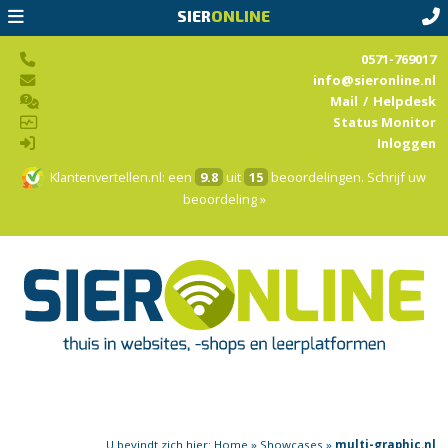
SIER
ONLINE
0571-769017
info@sieronline.nl
Mail
/
Helpdesk
Status Monitor
Inloggen
Klantenvertellen.nl
: een
9.8
uit
15
beoordelingen.
Schrijf uw
beoordeling »
U bevindt zich hier:
Home
»
Showcases
»
multi-graphic.nl