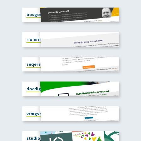
bosgoedlogistics.nl
rioleringspecialisttwello.nl
zeqerz.nl
docdigi.nl
vrmgvr.nl
studiojuno.nl