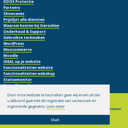
DDOS Protectie
Partners
Showcases
Prijslijst alle diensten
Waarom hosten bij Sieronline
Onderhoud & Support
Gebruikte technieken
WordPress
Woocommerce
Moodle
iDEAL op je website
Functionaliteiten website
Functionaliteiten webshop
Statusmonitor
Bestelformulier
Door onze website te bezoeken gaan wij ervan uit dat
u akkoord gaat met de registratie van uw bezoek en
ingevoerde gegevens.
Lees meer
© 1999-2026 Sieronline B.V.
|
Algemene voorwaarden
|
Disclaimer
|
Privacy verklaring
|
Hulp op afstand installeren
Sluit