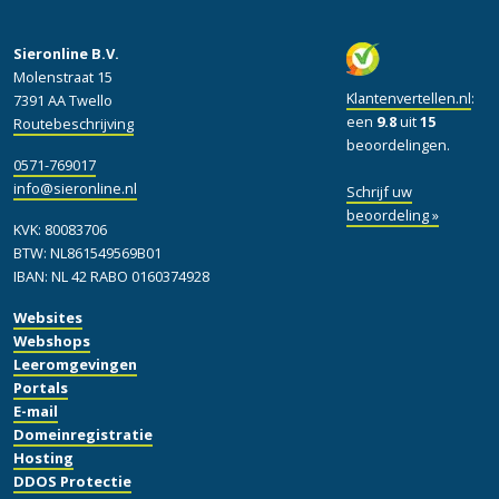
Sieronline B.V.
Molenstraat 15
Klantenvertellen.nl
:
7391 AA Twello
een
9.8
uit
15
Routebeschrijving
beoordelingen.
0571-769017
info@sieronline.nl
Schrijf uw
beoordeling »
KVK: 80083706
BTW: NL861549569B01
IBAN: NL 42 RABO 0160374928
Websites
Webshops
Leeromgevingen
Portals
E-mail
Domeinregistratie
Hosting
DDOS Protectie