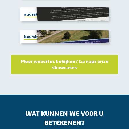
aquastruct.nl
buurskampwezep.nl
Meer websites bekijken? Ga naar onze
showcases
WAT KUNNEN WE VOOR U
BETEKENEN?