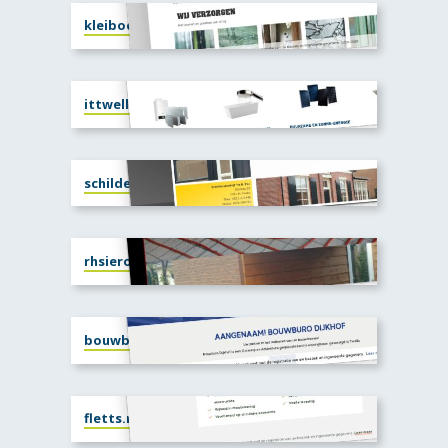
kleiboersglasservice.nl
ittwello.nl
schildersbedrijf-thbpol.nl
rhsiero.nl
bouwburodijkhof.nl
fletts.nl