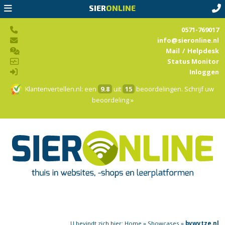
SIER
ONLINE
0571-769017
info@sieronline.nl
Mail
/
Helpdesk
Status Monitor
Inloggen
Klantenvertellen.nl
: een
9.8
uit
15
beoordelingen.
Schrijf uw
beoordeling »
U bevindt zich hier:
Home
»
Showcases
»
bywytze.nl