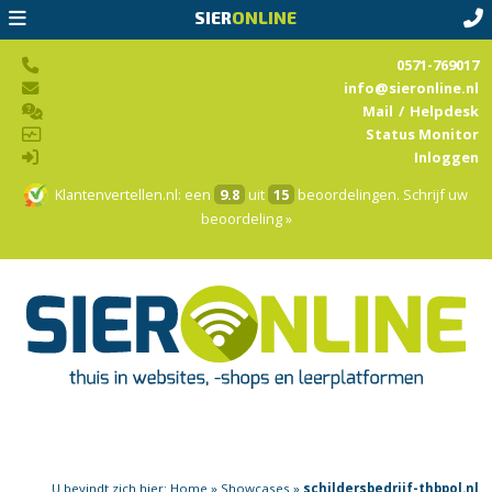
SIER
ONLINE
0571-769017
info@sieronline.nl
Mail
/
Helpdesk
Status Monitor
Inloggen
Klantenvertellen.nl
: een
9.8
uit
15
beoordelingen.
Schrijf uw
beoordeling »
U bevindt zich hier:
Home
»
Showcases
»
schildersbedrijf-thbpol.nl