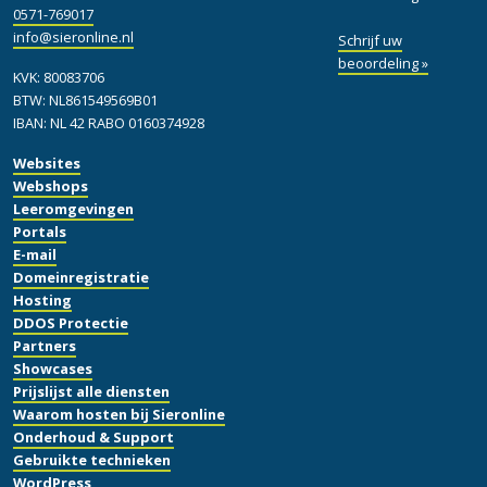
0571-769017
info@sieronline.nl
Schrijf uw
beoordeling »
KVK: 80083706
BTW: NL861549569B01
IBAN: NL 42 RABO 0160374928
Websites
Webshops
Leeromgevingen
Portals
E-mail
Domeinregistratie
Hosting
DDOS Protectie
Partners
Showcases
Prijslijst alle diensten
Waarom hosten bij Sieronline
Onderhoud & Support
Gebruikte technieken
WordPress