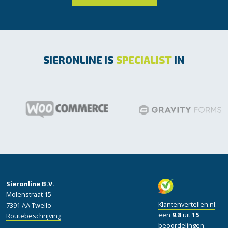
SIERONLINE IS
SPECIALIST
IN
Sieronline B.V.
Molenstraat 15
Klantenvertellen.nl
:
7391 AA Twello
een
9.8
uit
15
Routebeschrijving
beoordelingen.