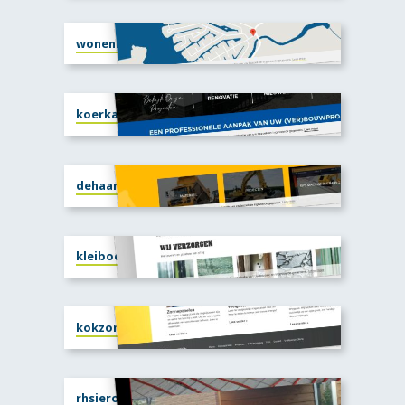
woneninlingemeer.nl
koerkamp.nl
dehaanbussloo.nl
kleiboersglasservice.nl
kokzonne-energie.nl
rhsiero.nl