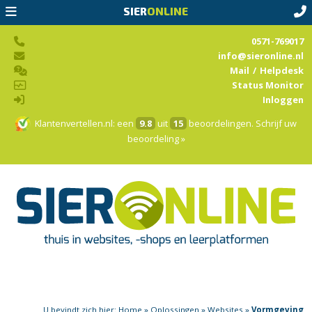
SIER
ONLINE
0571-769017
info@sieronline.nl
Mail
/
Helpdesk
Status Monitor
Inloggen
Klantenvertellen.nl
: een
9.8
uit
15
beoordelingen.
Schrijf uw
beoordeling »
U bevindt zich hier:
Home
»
Oplossingen
»
Websites
»
Vormgeving