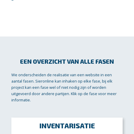
EEN OVERZICHT VAN ALLE FASEN
We onderscheiden de realisatie van een website in een
aantal fasen. Sieronline kan inhaken op elke fase, bij elk
project kan een fase wel of niet nodig zijn of worden
uitgevoerd door andere partijen. Klik op de fase voor meer
informatie.
INVENTARISATIE
Voorafgaand aan de realisatie brengen we in een eerste
gesprek de wensen in kaart. Op basis hiervan kunnen