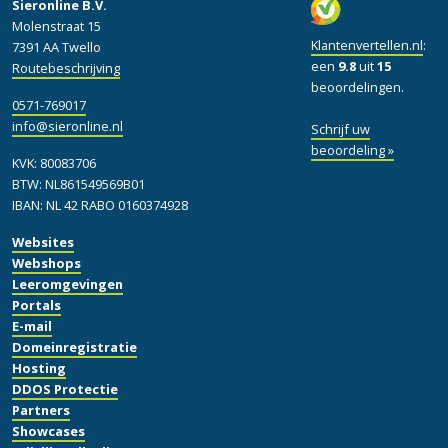
Sieronline B.V.
Molenstraat 15
Klantenvertellen.nl
:
7391 AA Twello
een
9.8
uit
15
Routebeschrijving
beoordelingen.
0571-769017
info@sieronline.nl
Schrijf uw
beoordeling »
KVK: 80083706
BTW: NL861549569B01
IBAN: NL 42 RABO 0160374928
Websites
Webshops
Leeromgevingen
Portals
E-mail
Domeinregistratie
Hosting
DDOS Protectie
Partners
Showcases