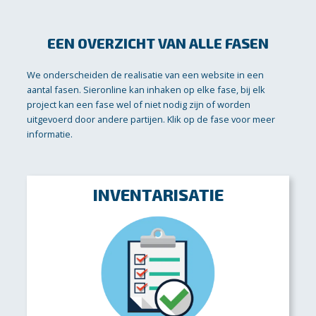
EEN OVERZICHT VAN ALLE FASEN
We onderscheiden de realisatie van een website in een
aantal fasen. Sieronline kan inhaken op elke fase, bij elk
project kan een fase wel of niet nodig zijn of worden
uitgevoerd door andere partijen. Klik op de fase voor meer
informatie.
INVENTARISATIE
Voorafgaand aan de realisatie brengen we in een eerste
gesprek de wensen in kaart. Op basis hiervan kunnen
we een op maat gemaakte offerte maken.