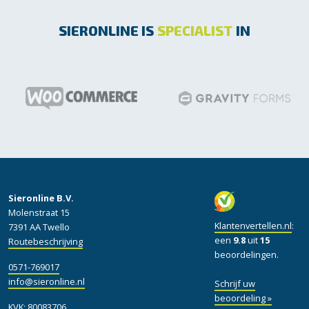
SIERONLINE IS
SPECIALIST
IN
Sieronline B.V.
Molenstraat 15
Klantenvertellen.nl
:
7391 AA Twello
een
9.8
uit
15
Routebeschrijving
beoordelingen.
0571-769017
info@sieronline.nl
Schrijf uw
beoordeling »
KVK: 80083706