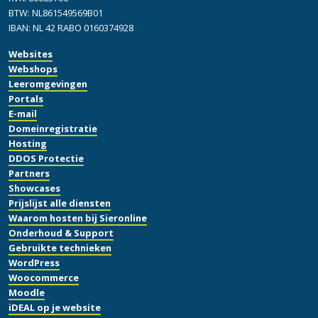
BTW: NL861549569B01
IBAN: NL 42 RABO 0160374928
Websites
Webshops
Leeromgevingen
Portals
E-mail
Domeinregistratie
Hosting
DDOS Protectie
Partners
Showcases
Prijslijst alle diensten
Waarom hosten bij Sieronline
Onderhoud & Support
Gebruikte technieken
WordPress
Woocommerce
Moodle
iDEAL op je website