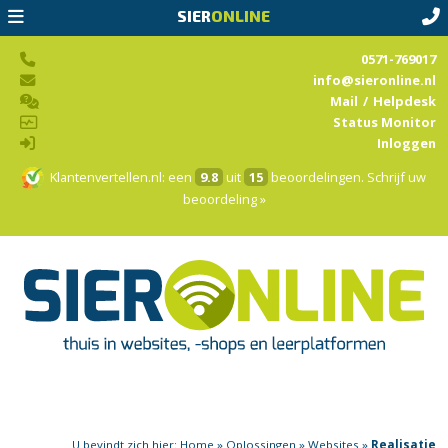
SIER
ONLINE
0571-769017
info@sieronline.nl
Mail
/
Helpdesk
Status Monitor
Inloggen
Klantenvertellen.nl
: een
9.8
uit
15
beoordelingen.
Schrijf uw
beoordeling »
U bevindt zich hier:
Home
»
Oplossingen
»
Websites
»
Realisatie