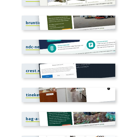
bruntinkvoorst.nl
ndc-nederland.nl
crest.nl
tinekewerkt.nl
bag-a-nut.nl