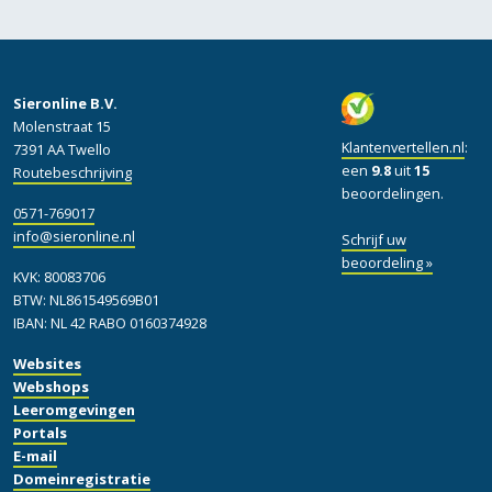
Sieronline B.V.
Molenstraat 15
Klantenvertellen.nl
:
7391 AA Twello
een
9.8
uit
15
Routebeschrijving
beoordelingen.
0571-769017
info@sieronline.nl
Schrijf uw
beoordeling »
KVK: 80083706
BTW: NL861549569B01
IBAN: NL 42 RABO 0160374928
Websites
Webshops
Leeromgevingen
Portals
E-mail
Domeinregistratie