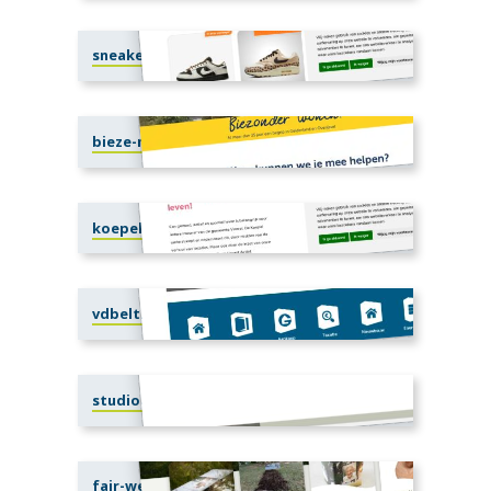
sneakerplaats.nl
bieze-makelaars.nl
koepelvoorst.nl
vdbeltmakelaars.nl
studioclassic77.com
fair-well.nl