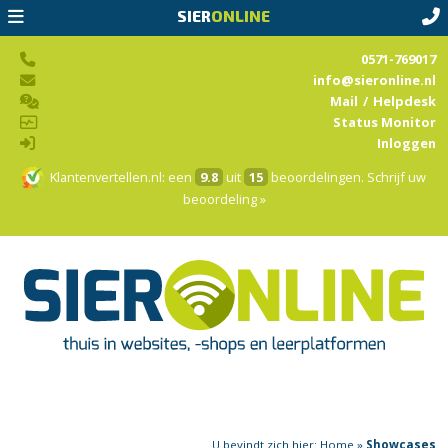
SIER
ONLINE
0571-769017
info@sieronline.nl
Mail
/
Helpdesk
Status Monitor
Inloggen
Klantenvertellen.nl
: een
9.8
uit
15
beoordelingen.
Schrijf uw
beoordeling »
U bevindt zich hier:
Home
»
Showcases