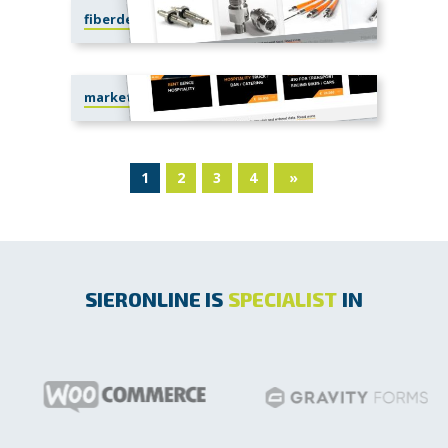
fiberdesign.com
market.racetrailer.com
1
2
3
4
»
SIERONLINE IS
SPECIALIST
IN