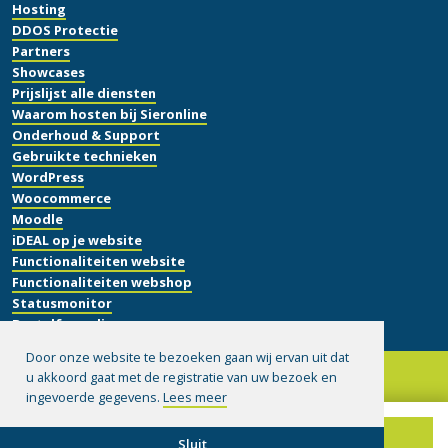
Hosting
DDOS Protectie
Partners
Showcases
Prijslijst alle diensten
Waarom hosten bij Sieronline
Onderhoud & Support
Gebruikte technieken
WordPress
Woocommerce
Moodle
iDEAL op je website
Functionaliteiten website
Functionaliteiten webshop
Statusmonitor
Bestelformulier
Door onze website te bezoeken gaan wij ervan uit dat
u akkoord gaat met de registratie van uw bezoek en
ingevoerde gegevens.
Lees meer
© 1999-2026 Sieronline B.V.
|
Algemene voorwaarden
|
Disclaimer
|
Privacy verklaring
|
Hulp op afstand installeren
Filter projecten
Sluit