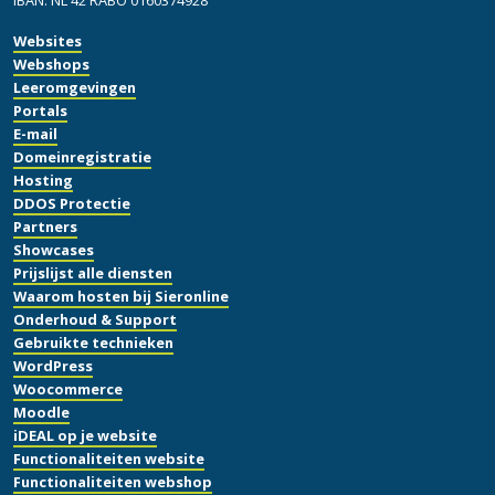
Websites
Webshops
Leeromgevingen
Portals
E-mail
Domeinregistratie
Hosting
DDOS Protectie
Partners
Showcases
Prijslijst alle diensten
Waarom hosten bij Sieronline
Onderhoud & Support
Gebruikte technieken
WordPress
Woocommerce
Moodle
iDEAL op je website
Functionaliteiten website
Functionaliteiten webshop