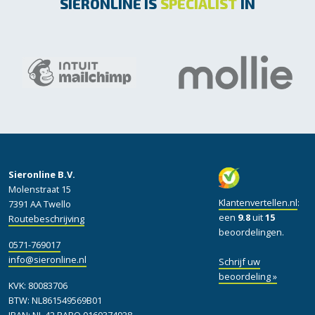
SIERONLINE IS
SPECIALIST
IN
Sieronline B.V.
Molenstraat 15
Klantenvertellen.nl
:
7391 AA Twello
een
9.8
uit
15
Routebeschrijving
beoordelingen.
0571-769017
info@sieronline.nl
Schrijf uw
beoordeling »
KVK: 80083706
BTW: NL861549569B01
IBAN: NL 42 RABO 0160374928