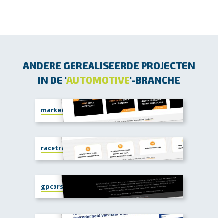
ANDERE GEREALISEERDE PROJECTEN
IN DE '
AUTOMOTIVE
'-BRANCHE
market.racetrailer.com
racetrailer.com
gpcars4sale.com