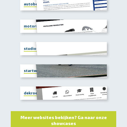
autobedrijfdecroon.nl
motorketting.nl
studioclassic77.com
startwin.com
dekroeze-chiptuning.nl
Meer websites bekijken? Ga naar onze
showcases