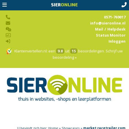
SIER
ONLINE
0571-769017
info@sieronline.nl
Mail
/
Helpdesk
Status Monitor
Inloggen
Klantenvertellen.nl
: een
9.8
uit
15
beoordelingen.
Schrijf uw
beoordeling »
U bevindt zich hier:
Home
»
Showcases
»
market.racetrailer.com