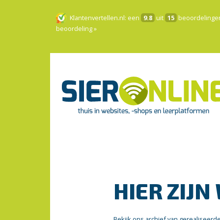
Klantenvertellen.nl
: een
9.8
uit
15
beoordelinge
beoordeling »
HIER ZIJN
Bekijk ons archief van gerealiseerd