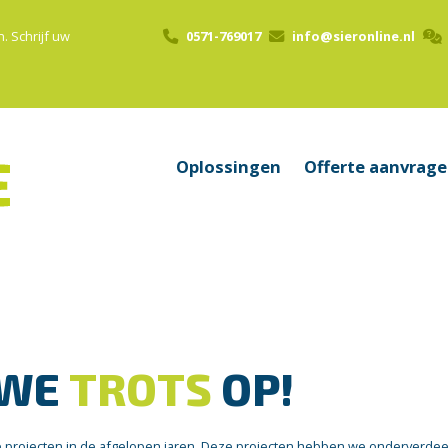
n.
Schrijf uw
0571-769017
info@sieronline.nl
Oplossingen
Offerte aanvrag
 WE
TROTS
OP!
e projecten in de afgelopen jaren. Deze projecten hebben we onderverdeeld