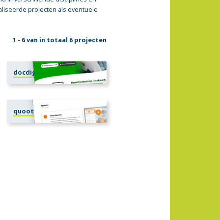
liseerde projecten als eventuele
1 - 6 van in totaal 6 projecten
docdigi.nl
quootz.nl