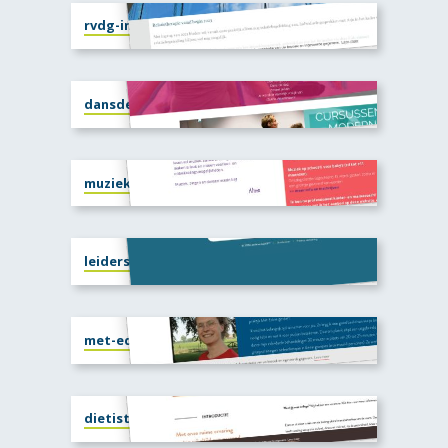
rvdg-inspiratie.nl
dansdedag.nu
muziekopschootdeventer.nl
leiderschapgpt.nl
met-edine.nl
dietistenpraktijk-gracefullfood.nl