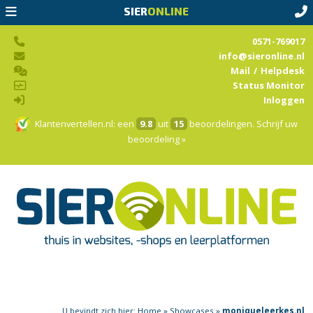
SIER
ONLINE
0571-769017
info@sieronline.nl
Mail
/
Helpdesk
Status Monitor
Inloggen
Klantenvertellen.nl
: een
9.8
uit
15
beoordelingen.
Schrijf uw
beoordeling »
U bevindt zich hier:
Home
»
Showcases
»
moniqueleerkes.nl