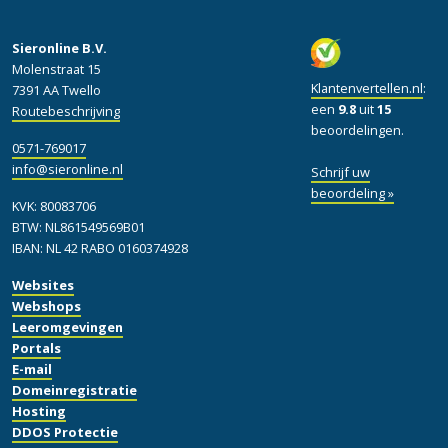
Sieronline B.V.
Molenstraat 15
Klantenvertellen.nl
:
7391 AA Twello
een
9.8
uit
15
Routebeschrijving
beoordelingen.
0571-769017
info@sieronline.nl
Schrijf uw
beoordeling »
KVK: 80083706
BTW: NL861549569B01
IBAN: NL 42 RABO 0160374928
Websites
Webshops
Leeromgevingen
Portals
E-mail
Domeinregistratie
Hosting
DDOS Protectie