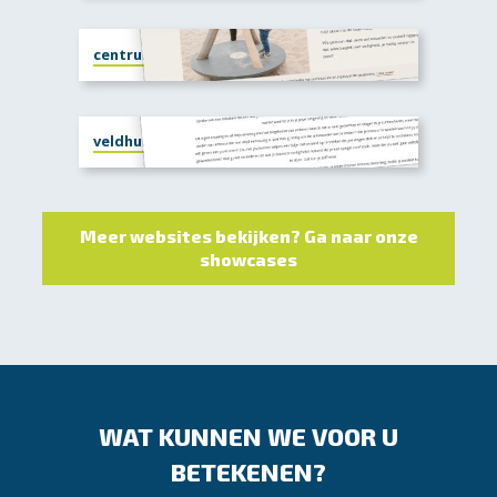
centrumvoorjezelf.nl
veldhuistrainingencoaching.nl
Meer websites bekijken? Ga naar onze
showcases
WAT KUNNEN WE VOOR U
BETEKENEN?