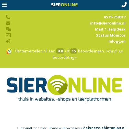
SIER
ONLINE
0571-769017
info@sieronline.nl
Mail
/
Helpdesk
Status Monitor
Inloggen
Klantenvertellen.nl
: een
9.8
uit
15
beoordelingen.
Schrijf uw
beoordeling »
U bevindt zich hier:
Home
»
Showcases
»
dekroeze-chiptuning.nl