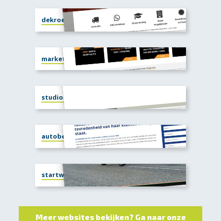
dekroeze-chiptuning.nl
market.racetrailer.com
studioclassic77.com
autobedrijfdecroon.nl
startwin.com
Meer websites bekijken? Ga naar onze