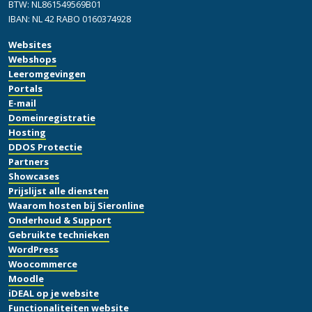
BTW: NL861549569B01
IBAN: NL 42 RABO 0160374928
Websites
Webshops
Leeromgevingen
Portals
E-mail
Domeinregistratie
Hosting
DDOS Protectie
Partners
Showcases
Prijslijst alle diensten
Waarom hosten bij Sieronline
Onderhoud & Support
Gebruikte technieken
WordPress
Woocommerce
Moodle
iDEAL op je website
Functionaliteiten website