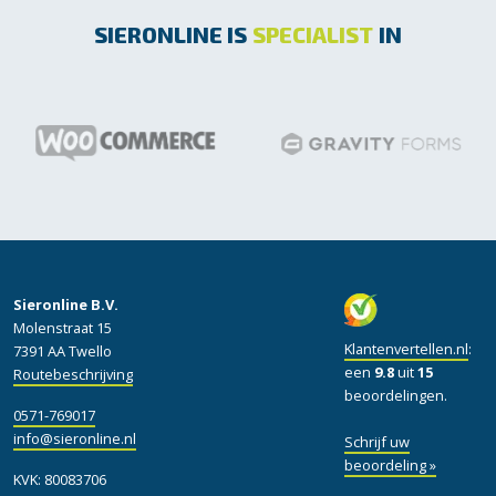
SIERONLINE IS
SPECIALIST
IN
Sieronline B.V.
Molenstraat 15
Klantenvertellen.nl
:
7391 AA Twello
een
9.8
uit
15
Routebeschrijving
beoordelingen.
0571-769017
info@sieronline.nl
Schrijf uw
beoordeling »
KVK: 80083706