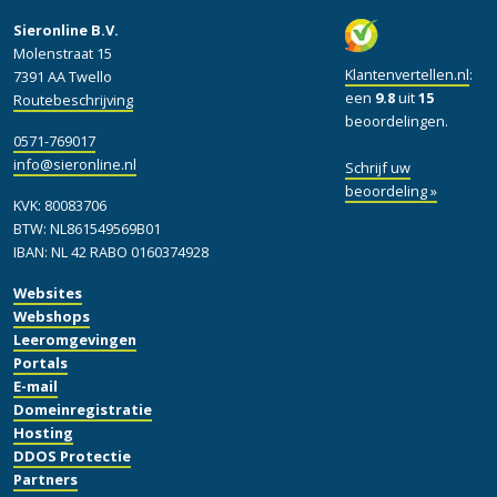
Sieronline B.V.
Molenstraat 15
Klantenvertellen.nl
:
7391 AA Twello
een
9.8
uit
15
Routebeschrijving
beoordelingen.
0571-769017
info@sieronline.nl
Schrijf uw
beoordeling »
KVK: 80083706
BTW: NL861549569B01
IBAN: NL 42 RABO 0160374928
Websites
Webshops
Leeromgevingen
Portals
E-mail
Domeinregistratie
Hosting
DDOS Protectie
Partners