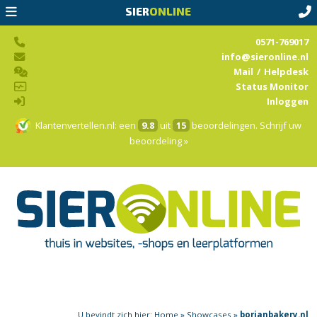
SIER
ONLINE
0571-769017
info@sieronline.nl
Mail
/
Helpdesk
Status Monitor
Inloggen
Klantenvertellen.nl
: een
9.8
uit
15
beoordelingen.
Schrijf uw
beoordeling »
U bevindt zich hier:
Home
»
Showcases
»
borianbakery.nl