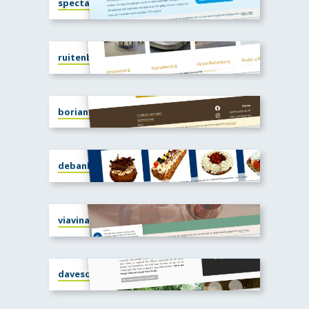
spectank.nl
ruitenberg.com
borian.nl
debanketbakkerij.nl
viavina.nl
davesoerburger.nl