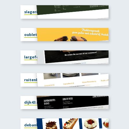
slagerijjurianhennekes.nl
oublet.nl
largefood.com
ruitenberg.com
dijk43.nl
debanketbakkerij.nl