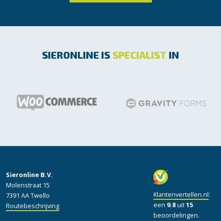
SIERONLINE IS
SPECIALIST
IN
Sieronline B.V.
Molenstraat 15
Klantenvertellen.nl
:
7391 AA Twello
een
9.8
uit
15
Routebeschrijving
beoordelingen.