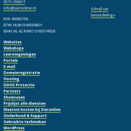
0571-769017
info@sieronline.nl
Schrijf uw
beoordeling »
KVK: 80083706
BTW: NL861549569B01
IBAN: NL 42 RABO 0160374928
Websites
Webshops
Leeromgevingen
Portals
E-mail
Domeinregistratie
Hosting
DDOS Protectie
Partners
Showcases
Prijslijst alle diensten
Waarom hosten bij Sieronline
Onderhoud & Support
Gebruikte technieken
WordPress