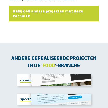
Bekijk 48 andere projecten met deze
techniek
ANDERE GEREALISEERDE PROJECTEN
IN DE '
FOOD
'-BRANCHE
davesoerburger.nl
spectank.nl