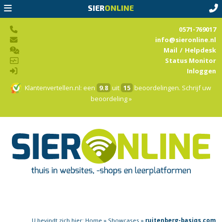
SIER
ONLINE
0571-769017
info@sieronline.nl
Mail
/
Helpdesk
Status Monitor
Inloggen
Klantenvertellen.nl
: een
9.8
uit
15
beoordelingen.
Schrijf uw
beoordeling »
U bevindt zich hier:
Home
»
Showcases
»
ruitenberg-basiqs.com