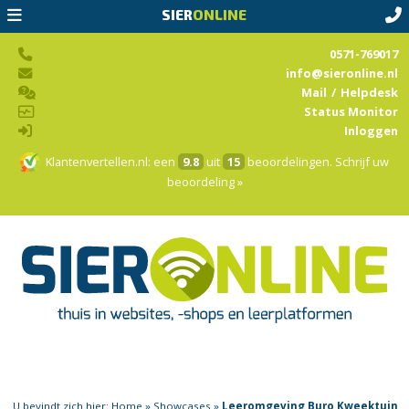
SIER
ONLINE
0571-769017
info@sieronline.nl
Mail
/
Helpdesk
Status Monitor
Inloggen
Klantenvertellen.nl
: een
9.8
uit
15
beoordelingen.
Schrijf uw
beoordeling »
U bevindt zich hier:
Home
»
Showcases
»
Leeromgeving Buro Kweektuin