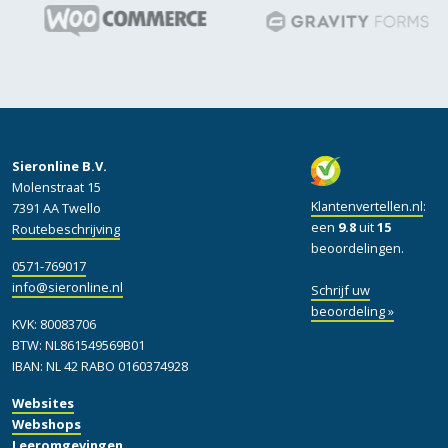
Sieronline B.V.
Molenstraat 15
Klantenvertellen.nl
:
7391 AA Twello
een
9.8
uit
15
Routebeschrijving
beoordelingen.
0571-769017
info@sieronline.nl
Schrijf uw
beoordeling »
KVK: 80083706
BTW: NL861549569B01
IBAN: NL 42 RABO 0160374928
Websites
Webshops
Leeromgevingen