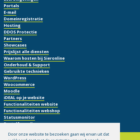
Portals
E-mail
Domeinregistratie
Hosting
DDOS Protectie
Partners
Showcases
Prijslijst alle diensten
Waarom hosten bij Sieronline
Onderhoud & Support
Gebruikte technieken
WordPress
Woocommerce
Moodle
iDEAL op je website
Functionaliteiten website
Functionaliteiten webshop
Statusmonitor
Bestelformulier
Door onze website te bezoeken gaan wij ervan uit dat