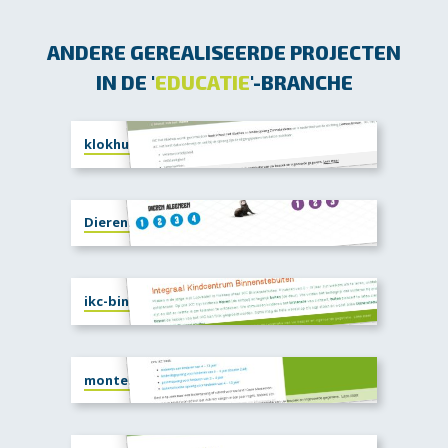
ANDERE GEREALISEERDE PROJECTEN
IN DE '
EDUCATIE
'-BRANCHE
klokhuisduiven.nl
Dierenbeschermersspel
ikc-binnenstebuiten.nl
montessori-groenering.nl