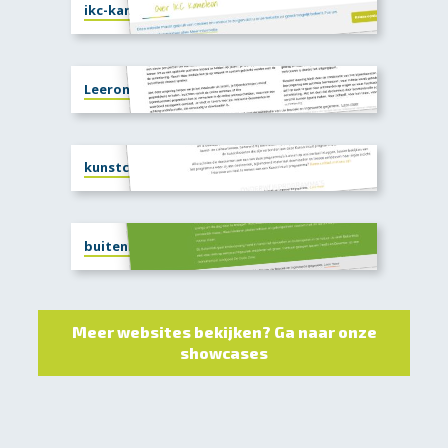
ikc-kameleon.nl
Leeromgeving Meaningful Matters
kunstcircuitportaal.nl
buitenkids.nl
Meer websites bekijken? Ga naar onze
showcases