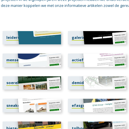
 deze manier koppelen we met onze informatieve artikelen zowel de gerea
leiderschapgpt.nl
galerievanblijkshof.nl
mensenwelzijn.nl
actief-fysiotherapie.nl
soerelepe.nl
demiddelink.nl
sneakerplaats.nl
efasgroup.com
bieze-makelaars.nl
tolboomstegeman.nl