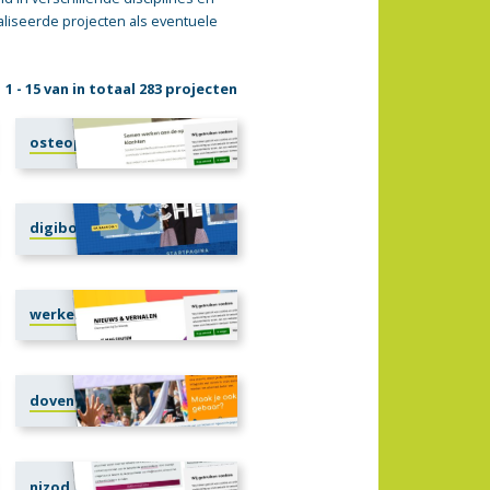
liseerde projecten als eventuele
1 - 15 van in totaal 283 projecten
osteopathiereuzel.nl
digibord.compassion.nl
werkenbijdeweerde.nl
dovenfonds.nl
nizod.nl