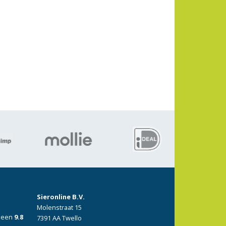
Sieronline B.V.
Molenstraat 15
: een
9.8
7391 AA Twello