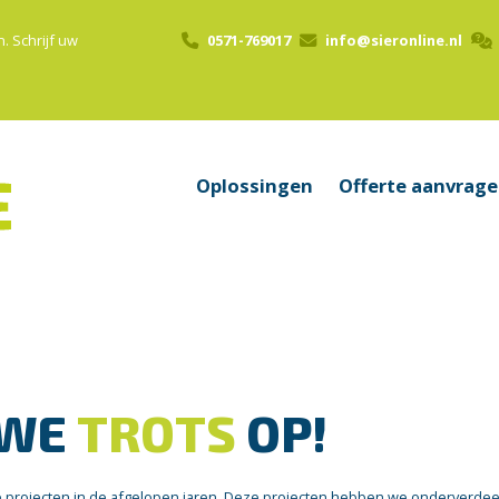
n.
Schrijf uw
0571-769017
info@sieronline.nl
Oplossingen
Offerte aanvrag
 WE
TROTS
OP!
e projecten in de afgelopen jaren. Deze projecten hebben we onderverdeeld