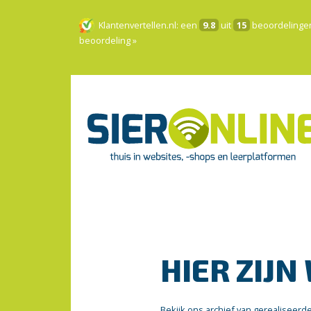
Klantenvertellen.nl
: een
9.8
uit
15
beoordelinge
beoordeling »
HIER ZIJN
Bekijk ons archief van gerealiseerd