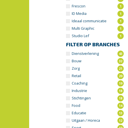
Frescon
1
ID Media
1
Ideaal communicatie
1
Multi Graphic
1
Studio Lef
1
FILTER OP BRANCHES
Dienstverlening
43
Bouw
32
Zorg
21
Retail
20
Coaching
19
Industrie
18
Stichtingen
18
Food
14
Educatie
13
Uitgaan / Horeca
12
Sport
10