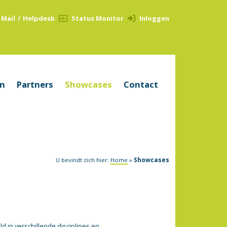
Mail
/
Helpdesk
Status Monitor
Inloggen
en
Partners
Showcases
Contact
U bevindt zich hier:
Home
»
Showcases
 in verschillende disciplines en