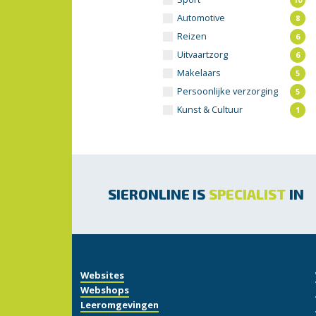
Automotive
8
Reizen
6
Uitvaartzorg
6
Makelaars
5
Persoonlijke verzorging
5
Kunst & Cultuur
1
SIERONLINE IS
SPECIALIST
IN
Websites
Webshops
Leeromgevingen