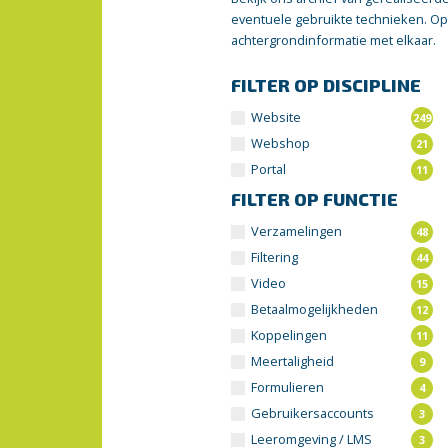
eventuele gebruikte technieken. Op
achtergrondinformatie met elkaar.
FILTER OP DISCIPLINE
Website
249
Webshop
21
Portal
11
FILTER OP FUNCTIE
Verzamelingen
48
Filtering
44
Video
15
Betaalmogelijkheden
12
Koppelingen
11
Meertaligheid
9
Formulieren
4
Gebruikersaccounts
3
Leeromgeving / LMS
3