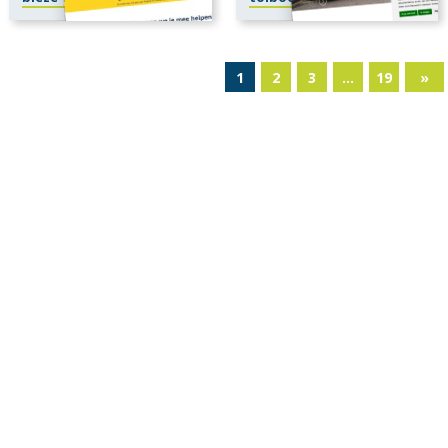
1
2
3
…
19
»