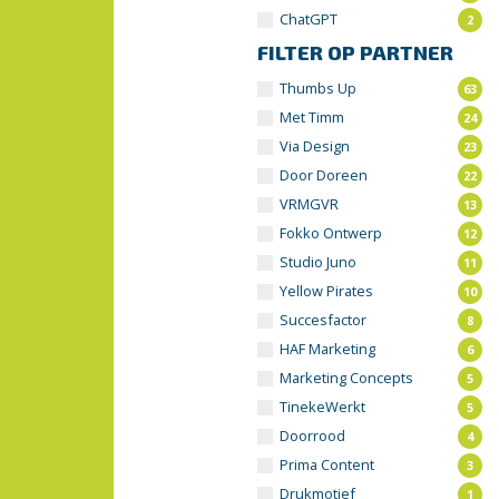
ChatGPT
2
FILTER OP PARTNER
Thumbs Up
63
Met Timm
24
Via Design
23
Door Doreen
22
VRMGVR
13
Fokko Ontwerp
12
Studio Juno
11
Yellow Pirates
10
Succesfactor
8
HAF Marketing
6
Marketing Concepts
5
TinekeWerkt
5
Doorrood
4
Prima Content
3
Drukmotief
1