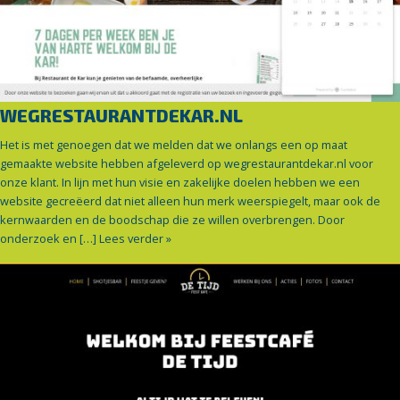
WEGRESTAURANTDEKAR.NL
Het is met genoegen dat we melden dat we onlangs een op maat
gemaakte website hebben afgeleverd op wegrestaurantdekar.nl voor
onze klant. In lijn met hun visie en zakelijke doelen hebben we een
website gecreëerd dat niet alleen hun merk weerspiegelt, maar ook de
kernwaarden en de boodschap die ze willen overbrengen. Door
onderzoek en […]
Lees verder »