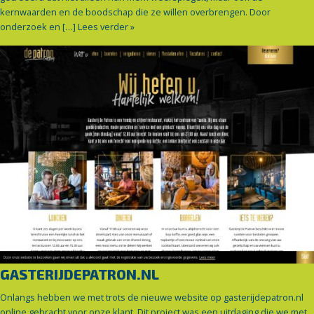
kernwaarden en de boodschap die ze willen overbrengen. Door
onderzoek en […]
Lees verder »
GASTERIJDEPATRON.NL
Onlangs hebben we met trots de nieuwe website op gasterijdepatron.nl
online gebracht voor onze klant. Dit project was een uitdaging die we met