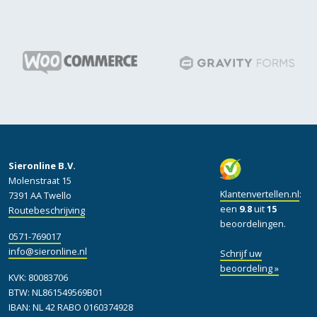
Sieronline B.V.
Molenstraat 15
Klantenvertellen.nl
:
7391 AA Twello
een
9.8
uit
15
Routebeschrijving
beoordelingen.
0571-769017
info@sieronline.nl
Schrijf uw
beoordeling »
KVK: 80083706
BTW: NL861549569B01
IBAN: NL 42 RABO 0160374928