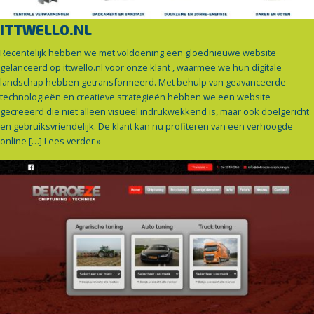
ITTWELLO.NL
Recentelijk hebben we met voldoening een gloednieuwe website
gelanceerd op ittwello.nl voor onze klant , waarmee we hun digitale
landschap hebben getransformeerd. Met behulp van geavanceerde
technologieën en creatieve strategieën hebben we een website
gecreëerd die niet alleen visueel indrukwekkend is, maar ook doelgericht
en gebruiksvriendelijk. De klant kan nu profiteren van een verhoogde
online […]
Lees verder »