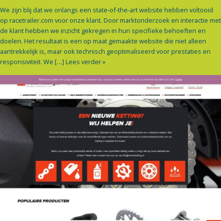
We zijn blij dat we onlangs een state-of-the-art website hebben voltooid
op racetrailer.com voor onze klant. Door marktonderzoek en interactie met
de klant hebben we inzicht gekregen in hun specifieke behoeften en
doelen. Het resultaat is een op maat gemaakte website die niet alleen
aantrekkelijk is, maar ook technisch geoptimaliseerd voor prestaties en
responsiviteit. We […]
Lees verder »