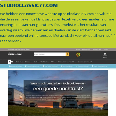
STUDIOCLASSIC77.COM
We hebben een innovatieve website op studioclassic77.com ontwikkeld
die de essentie van de klant vastlegt en tegelijkertijd een moderne online
ervaring biedt aan hun gebruikers. Deze website is het resultaat van
overleg, waarbij we de wensen en doelen van de klant hebben vertaald
naar een boeiend online concept. Met aandacht voor elk detail, van het […]
Lees verder »