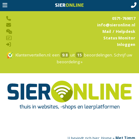
SIER
ONLINE
0571-769017
info@sieronline.nl
Mail
/
Helpdesk
Status Monitor
Inloggen
Klantenvertellen.nl
: een
9.8
uit
15
beoordelingen.
Schrijf uw
beoordeling »
U bevindt zich hier:
Home
»
Met Timm