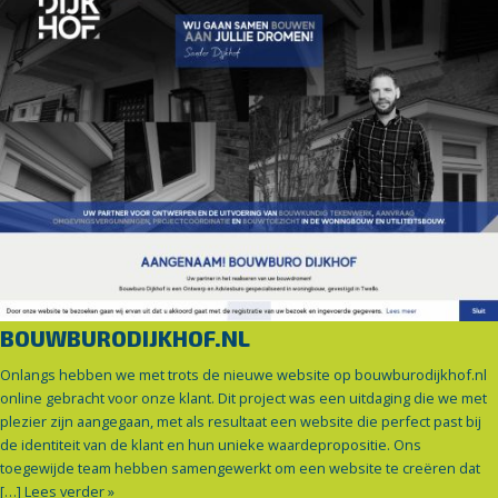
BOUWBURODIJKHOF.NL
Onlangs hebben we met trots de nieuwe website op bouwburodijkhof.nl
online gebracht voor onze klant. Dit project was een uitdaging die we met
plezier zijn aangegaan, met als resultaat een website die perfect past bij
de identiteit van de klant en hun unieke waardepropositie. Ons
toegewijde team hebben samengewerkt om een website te creëren dat
[…]
Lees verder »