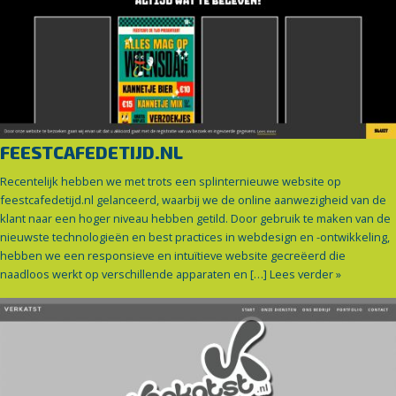
FEESTCAFEDETIJD.NL
Recentelijk hebben we met trots een splinternieuwe website op
feestcafedetijd.nl gelanceerd, waarbij we de online aanwezigheid van de
klant naar een hoger niveau hebben getild. Door gebruik te maken van de
nieuwste technologieën en best practices in webdesign en -ontwikkeling,
hebben we een responsieve en intuïtieve website gecreëerd die
naadloos werkt op verschillende apparaten en […]
Lees verder »