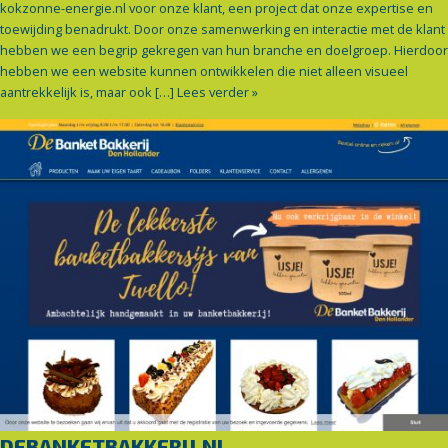
kokzonne-energie.nl voor onze klant, een project dat onze expertise en
toewijding benadrukt. Door onze samenwerking en interactie met de klant
hebben we een begrip gekregen van hun branche en doelgroep. Hierdoor
hebben we een website kunnen ontwikkelen die niet alleen visueel
aantrekkelijk is, maar ook […]
Lees verder »
DEBANKETBAKKERIJ.NL