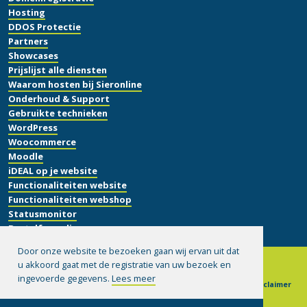
Hosting
DDOS Protectie
Partners
Showcases
Prijslijst alle diensten
Waarom hosten bij Sieronline
Onderhoud & Support
Gebruikte technieken
WordPress
Woocommerce
Moodle
iDEAL op je website
Functionaliteiten website
Functionaliteiten webshop
Statusmonitor
Bestelformulier
Door onze website te bezoeken gaan wij ervan uit dat
u akkoord gaat met de registratie van uw bezoek en
ingevoerde gegevens.
Lees meer
© 1999-2026 Sieronline B.V.
|
Algemene voorwaarden
|
Disclaimer
|
Privacy verklaring
|
Hulp op afstand installeren