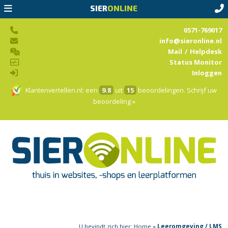
SIER
ONLINE
0571-769017
info@sieronline.nl
Mail
/
Helpdesk
Status Monitor
Inloggen
Klantenvertellen.nl
: een
9.8
uit
15
beoordelingen.
Schrijf uw
beoordeling »
U bevindt zich hier:
Home
»
Leeromgeving / LMS