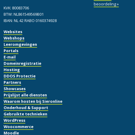
beoordeling »
KVK: 80083706
BTW: NL861549569B01
IBAN: NL 42 RABO 0160374928
Websites
Webshops
Leeromgevingen
Portals
E-mail
Domeinregistratie
Hosting
DDOS Protectie
Partners
Showcases
Prijslijst alle diensten
Waarom hosten bij Sieronline
Onderhoud & Support
Gebruikte technieken
WordPress
Woocommerce
Moodle