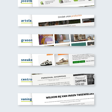
joostbreden.nl
artola.nl
grasonderjevoeten.nl
sneakerplaats.nl
centronline.nl
vaningentweewielers.nl