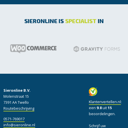
SIERONLINE IS
SPECIALIST
IN
Sieronline B.V.
Molenstraat 15
Klantenvertellen.nl
:
7391 AA Twello
een
9.8
uit
15
Routebeschrijving
beoordelingen.
0571-769017
info@sieronline.nl
Schrijf uw