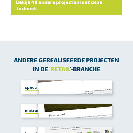
Bekijk 48 andere projecten met deze
techniek
ANDERE GEREALISEERDE PROJECTEN
IN DE '
RETAIL
'-BRANCHE
spectradeco.com
matrasopmaat.shop