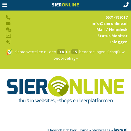
SIER
ONLINE
0571-769017
info@sieronline.nl
Mail
/
Helpdesk
Status Monitor
Inloggen
Klantenvertellen.nl
: een
9.8
uit
15
beoordelingen.
Schrijf uw
beoordeling »
U bevindt zich hier:
Home
»
Showcases
»
javro.nl