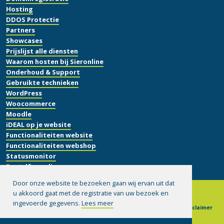
Hosting
DDOS Protectie
Partners
Showcases
Prijslijst alle diensten
Waarom hosten bij Sieronline
Onderhoud & Support
Gebruikte technieken
WordPress
Woocommerce
Moodle
iDEAL op je website
Functionaliteiten website
Functionaliteiten webshop
Statusmonitor
Bestelformulier
Door onze website te bezoeken gaan wij ervan uit dat
u akkoord gaat met de registratie van uw bezoek en
ingevoerde gegevens.
Lees meer
© 1999-2026 Sieronline B.V.
|
Algemene voorwaarden
|
Disclaimer
|
Privacy verklaring
|
Hulp op afstand installeren