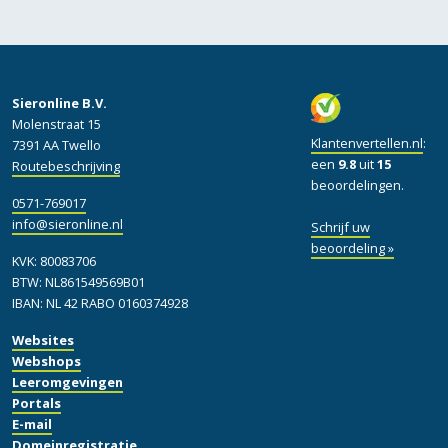
Sieronline B.V.
Molenstraat 15
Klantenvertellen.nl
:
7391 AA Twello
een
9.8
uit
15
Routebeschrijving
beoordelingen.
0571-769017
info@sieronline.nl
Schrijf uw
beoordeling »
KVK: 80083706
BTW: NL861549569B01
IBAN: NL 42 RABO 0160374928
Websites
Webshops
Leeromgevingen
Portals
E-mail
Domeinregistratie