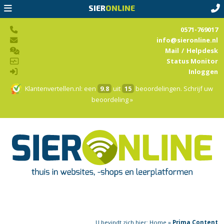
SIER
ONLINE
0571-769017
info@sieronline.nl
Mail
/
Helpdesk
Status Monitor
Inloggen
Klantenvertellen.nl
: een
9.8
uit
15
beoordelingen.
Schrijf uw
beoordeling »
U bevindt zich hier:
Home
»
Prima Content