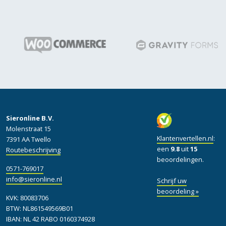
Sieronline B.V.
Molenstraat 15
Klantenvertellen.nl
:
7391 AA Twello
een
9.8
uit
15
Routebeschrijving
beoordelingen.
0571-769017
info@sieronline.nl
Schrijf uw
beoordeling »
KVK: 80083706
BTW: NL861549569B01
IBAN: NL 42 RABO 0160374928